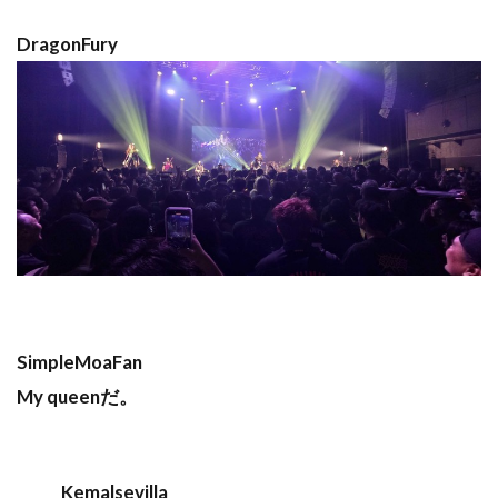
DragonFury
SimpleMoaFan
My queenだ。
Kemalsevilla