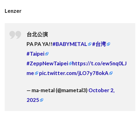
Lenzer
台北公演
PA PA YA!!
#BABYMETAL
#台湾
#Taipei
#ZeppNewTaipei
https://t.co/ew5nq0LJ
me
pic.twitter.com/jLO7y78okA
— ma-metal (@mametal3)
October 2,
2025