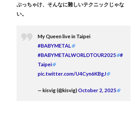
ぶっちゃけ、そんなに難しいテクニックじゃな
い。
My Queen live in Taipei
#BABYMETAL
#BABYMETALWORLDTOUR2025
#
Taipei
pic.twitter.com/U4Cyn6KBgJ
— kisvig (@kisvig)
October 2, 2025