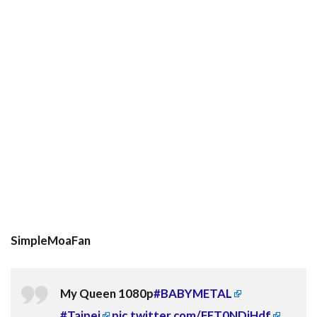
SimpleMoaFan
My Queen 1080p
#BABYMETAL
#Taipei
pic.twitter.com/FET0NDiHdf