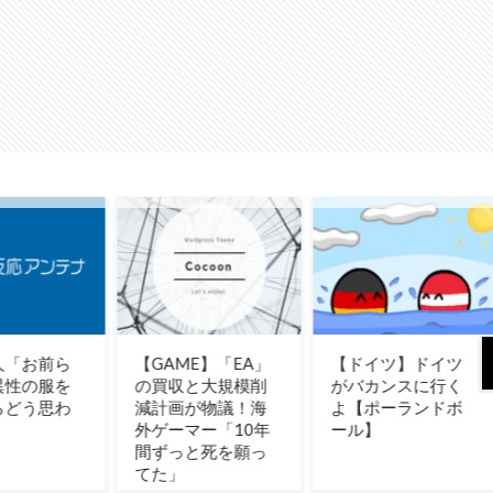
ME】「EA」
【ドイツ】ドイツ
米企業CEOの熊本
収と大規模削
がバカンスに行く
地震寄付にユーザ
画が物議！海
よ【ポーランドボ
ー反発！（海外の
ーマー「10年
ール】
反応）
っと死を願っ
」