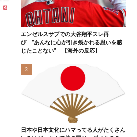
ていた
スイー
LAD 
外の反
エンゼルスサブでの大谷翔平スレ再
び “あんなに心が引き裂かれる思いを感
じたことない” 【海外の反応】
日本や日本文化にハマってる人がたくさん