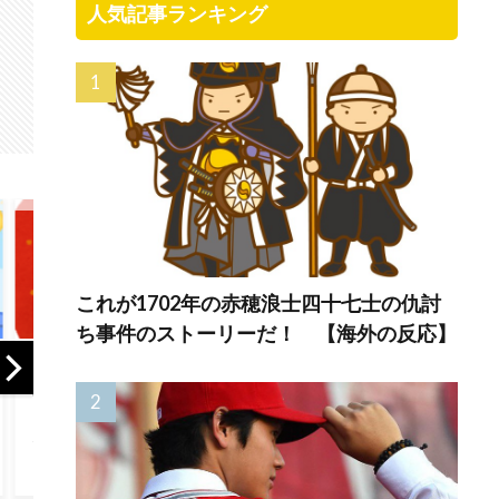
人気記事ランキング
これが1702年の赤穂浪士四十七士の仇討
ち事件のストーリーだ！ 【海外の反応】
海外「これが文明
「席を立たずに、
「翔平
か！」日本に比べ
わずらわしいコマ
ったぞ
て超石器時代だっ
ーシャルを黙らせ
が今永
た英国に海外が大
られます」1955年
頭打者
騒ぎ
のテレビリモコン
マルチ
には引き金が付い
打点も