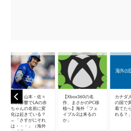
【Xbox360の名
カナダ人「お前ら
【GA
作、まさかのPC移
の国で異性の服を
の買
植へ】海外「フェ
着てたらどう思わ
減計
イブル2は来るの
れる？」
外ゲ
か」
間ず
てた