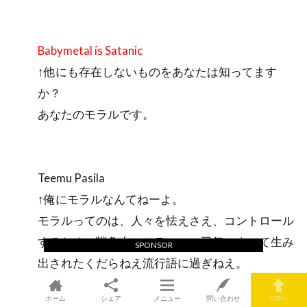
Babymetal is Satanic
↑他にも存在しないものをあなたは知ってます
か？
あなたのモラルです。
Teemu Pasila
↑俺にモラルなんてねーよ。
モラルってのは、人々を怯えさえ、コントロール
するために戦争中にフランスの司祭によって生み
SPONSOR
出されたくだらねえ流行語に過ぎねえ。
ホーム
シェア
メニュー
問い合わせ
TOPへ