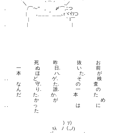
＼ ` ⌒ ´ ,／
. /⌒～”￣,￣￣〆⌒,ﾆつ
| ,＿_＿ﾞ＿__､rヾｲｿ⊃
| ｀l￣
. | |
死 昨 抜 お
一 ぬ 日. い 前
本 ほ ハ. た. が
. . ど ゲ. そ 検
な 守. た. の 査
ん り. 誰. 一 の
だ た. か. 本 た
か が め
. . っ は に
た
）ｿ）
ｯλ ﾉ（.,ﾉ)