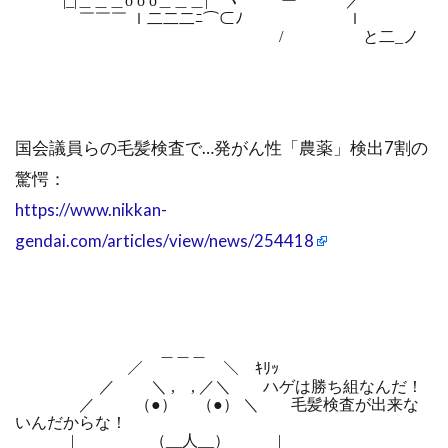
|_|＿＿＿o o o＿＿＿| ヽ `ー’ ／
￣￣￣ ｌ二二二ﾆ⌒⊂ﾉ ￣￣ ｌ
/ と二_ノ
国会議員らの毛髪検査で…発がん性「農薬」検出7割の
驚愕：
https://www.nikkan-
gendai.com/articles/view/news/254418
＿＿＿
／ ＼ ｷﾘｯ
／ ＼ , , ／＼ ハゲは勝ち組なんだ！
／ （●） （●） ＼ 毛髪検査が出来な
いんだからな！
| （__人__） |