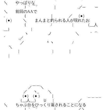
＼ やっぱりな
ｌ｀ ⌒´ ｜ .／─ ─
＼ 前回のAAで
. { ｜ ／ （●）
（●） ＼ まんまと釣られる人が現れたお
{ / | （__人
__） |
ヽ ノ ＼ ｀ ⌒
´ ,／
／ ＾ヽ /
＼
| | ｜
|
／￣￣＼
／ ヽ_ ＼
（●）（● ） ｜ ＿＿＿_
（__人__） Ｕ | ／
＼ ちゃぶ台をひっくり返されることになる
ｌ｀ ⌒´ ｜ ／＼