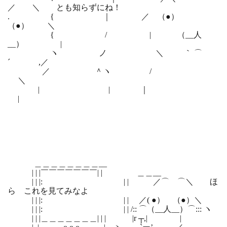
／ ＼ とも知らずにね！
. { ｜ ／ （●）
（●） ＼
{ / | （__人
__） |
ヽ ノ ＼ ｀ ⌒
´ ,／
／ ＾ヽ /
＼
| | ｜
|
＿＿＿＿＿＿＿＿__
| | |￣￣￣￣￣￣￣| | ＿＿__
| | |: | | ／⌒ ⌒＼ ほ
ら これを見てみなよ
| | |: | | ／( ●） （●）＼
| | |: | | /:: ⌒（__人__）⌒::: ヽ
| | |＿＿＿＿＿＿＿| | | |r ┬,| |