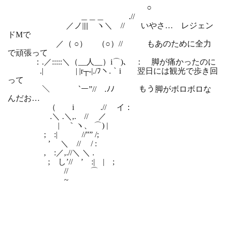
○
＿＿＿ .//
／ノ|||| ヽ＼ // いやさ… レジェン
ドMで
／（ ○） （○）// もあのために全力
で頑張って
：.／:::::＼（__人__）i⌒)､ ： 脚が痛かったのに
.| | |r┬-|./ﾌヽ.｀i 翌日には観光で歩き回
って
＼ `ー”// .ﾉﾉ もう脚がボロボロな
んだお…
（ i .// イ：
.＼ .＼,. // ／
| ｀ヽ、 ⌒) |
; :| //”” /;
’ ＼ // / :
, :／,.//＼ ＼ .
; し’// ’ :| | ;
// ⌒
~