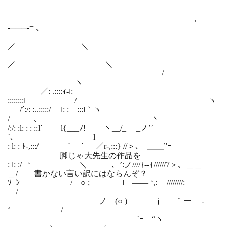
,
-───-= ､
／ ＼
／ ＼
/
ヽ
__／: .::::ｨ-l:
::::::::l / ヽ
_/´:/: :..:::::/ l: :__:::l｀ヽ
/ ､ 丶
/:/: :l: : : ::l´ l{___ﾉ! ヽ__/_ _ノ’′
`､ l
: l: : ﾄ-,:::/ ｀￣´ ／r-,:::} //＞､ ＿＿”ｰ–
| 脚じゃ大先生の作品を
: l: :/ｰ ‘ ＼ ゝ､ｰ’:ノ////}-‐{//////7＞､_＿＿
＿/ 書かない言い訳にはならんぞ？
ｿ_ﾝ / ○ ; l ―― ‘,: |////////:
/
ゝ ノ (○ )| j ｀ー— ‐
‘ /
|`ｰ—“ヽ