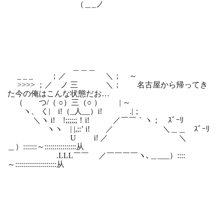
（＿_ノ
＿＿＿
_ _ _ ；／ ＼； ～
>>>> ；／ ノ 三 ゝ ＼； 名古屋から帰ってき
た今の俺はこんな状態だお…
（ つ/（ ○）三（○ ） | ～
ヽ、 く| i!（_人__）i! .|；
＼ヽ i! !;;;;;;！i! ／￣￣｀ヽ； ｽﾞｰﾘ
ヽヽ | |,;:’ i! ／ ＼＿＿ ｽﾞｰﾘ
ゝU i! ／ ＼
＿）:::::::～::::::::::::::::从
.LLL￣￣ ／￣￣￣￣ヽ､＿___）::::
～:::::::::::::::::::::从