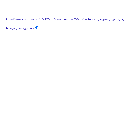
https://www.reddit.com/r/BABYMETAL/comments/c9v54d/portmesse_nagoya_legend_m_
photo_of_moas_guitar/