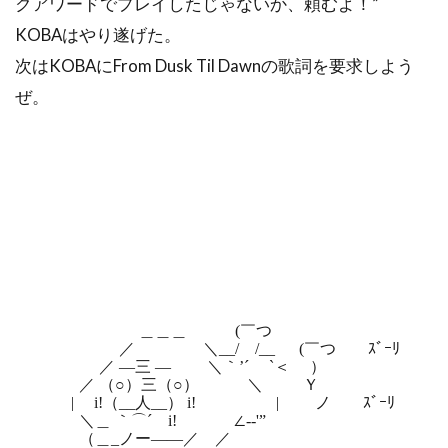
クアワードでプレイしたじゃないか、頼むよ！”
KOBAはやり遂げた。
次はKOBAにFrom Dusk Til Dawnの歌詞を要求しよう
ぜ。
＿＿＿ (￣つ
／ ＼__/ /__ (￣つ ｽﾞｰﾘ
／ ―三 ― ＼｀’´ `＜ ）
／ （○）三（○） ＼ Ｙ
| i!（__人__） i! | ノ ｽﾞｰﾘ
＼＿ ｀⌒´ i! ∠-‐'”
（＿_ノー――／ ／