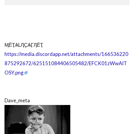
ӍЁҬѦLӅҪѦӶӅЁҬ
https://media.discordapp.net/attachments/166536220
875292672/625151084406505482/EFCK01zWwAIT
OSY.png
Dave_meta