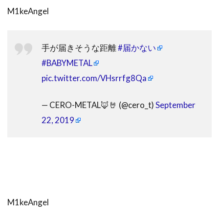
M1keAngel
手が届きそうな距離
#届かない
#BABYMETAL
pic.twitter.com/VHsrrfg8Qa
— CERO-METAL🦊🤘 (@cero_t)
September
22, 2019
M1keAngel