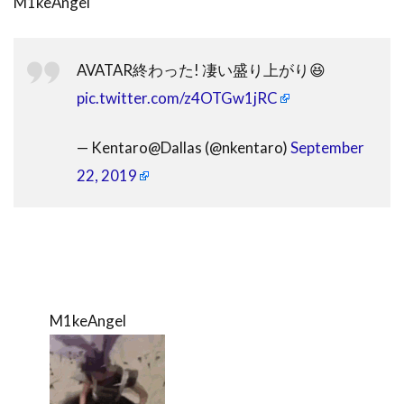
M1keAngel
AVATAR終わった! 凄い盛り上がり😆
pic.twitter.com/z4OTGw1jRC
— Kentaro@Dallas (@nkentaro)
September
22, 2019
M1keAngel