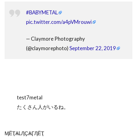
#BABYMETAL
pic.twitter.com/a4pVMrouwi
— Claymore Photography
(@claymorephoto)
September 22, 2019
test7metal
たくさん人がいるね。
ӍЁҬѦLӅҪѦӶӅЁҬ