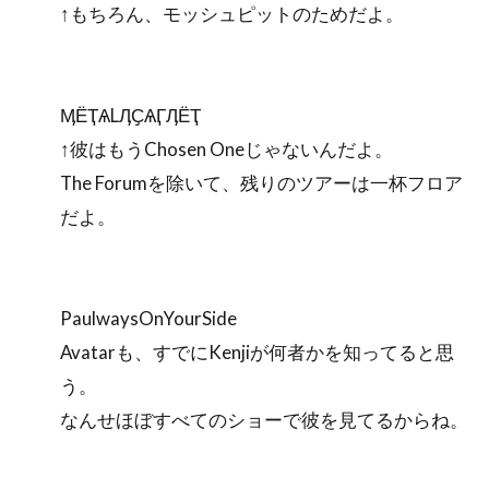
↑もちろん、モッシュピットのためだよ。
ӍЁҬѦLӅҪѦӶӅЁҬ
↑彼はもうChosen Oneじゃないんだよ。
The Forumを除いて、残りのツアーは一杯フロア
だよ。
PaulwaysOnYourSide
Avatarも、すでにKenjiが何者かを知ってると思
う。
なんせほぼすべてのショーで彼を見てるからね。