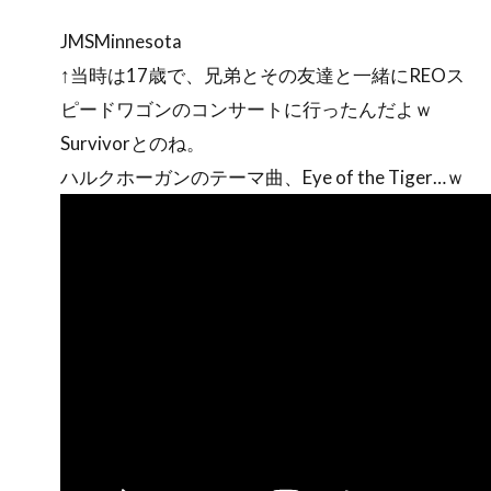
JMSMinnesota
↑当時は17歳で、兄弟とその友達と一緒にREOス
ピードワゴンのコンサートに行ったんだよｗ
Survivorとのね。
ハルクホーガンのテーマ曲、Eye of the Tiger…ｗ