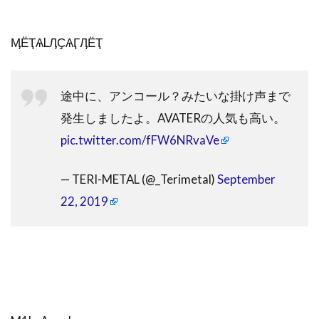
ӍЁҬѦLӅҪѦӶӅЁҬ
途中に、アンコール？みたいな掛け声まで
発生しましたよ。AVATERの人気も高い。
pic.twitter.com/fFW6NRvaVe
— TERI-METAL (@_Terimetal)
September
22, 2019