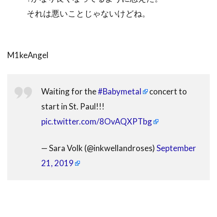
それは悪いことじゃないけどね。
M1keAngel
Waiting for the
#Babymetal
concert to
start in St. Paul!!!
pic.twitter.com/8OvAQXPTbg
— Sara Volk (@inkwellandroses)
September
21, 2019