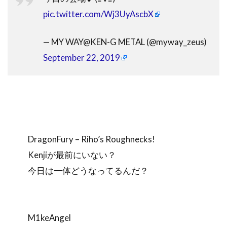
pic.twitter.com/Wj3UyAscbX
— MY WAY@KEN-G METAL (@myway_zeus)
September 22, 2019
DragonFury – Riho’s Roughnecks!
Kenjiが最前にいない？
今日は一体どうなってるんだ？
M1keAngel