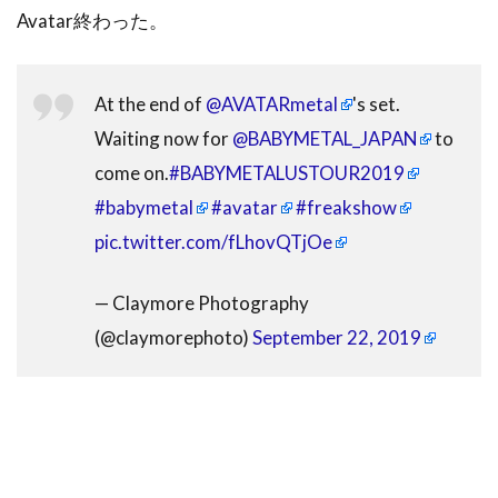
Avatar終わった。
At the end of
@AVATARmetal
's set.
Waiting now for
@BABYMETAL_JAPAN
to
come on.
#BABYMETALUSTOUR2019
#babymetal
#avatar
#freakshow
pic.twitter.com/fLhovQTjOe
— Claymore Photography
(@claymorephoto)
September 22, 2019