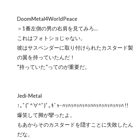
DoomMetal4WorldPeace
＞1番左側の男の右肩を見てみろ…
これはフォトショじゃない。
彼はサスペンダーに取り付けられたカスタード製
の翼を持っていたんだ！
“持っていた”ってのが重要だ。
Jedi-Metal
↑｡ﾟ(ﾟ^∀^ﾟ)ﾟ｡ｷﾞｬｰﾊｯﾊｯﾊｯﾊｯﾊｯﾊﾊｯﾊｯﾊｯﾊｯﾊｯﾊ !!
爆笑して脚が攣ったよ。
もあからそのカスタードを隠すことに失敗したん
だな。