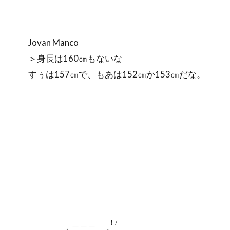
Jovan Manco
＞身長は160㎝もないな
すぅは157㎝で、もあは152㎝か153㎝だな。
＿＿＿_ ! /