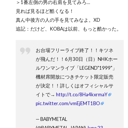
＞1番左側の男の右肩を見てみろ…
見れば見るほど酷くなる！
真ん中後方の人の手を見てみなよ。XD
追記：だけど、KOBAは以前、もっと酷かった。
お台場フリーライブ終了！！キツネ
が飛んだ！！6月30日（日）NHKホー
ルワンマンライブ「LEGEND"1999"」
機材席開放につきチケット限定販売
が決定！！詳しくはオフィシャルサ
イトで→
http://t.co/8Ha4kxrmaY
pic.twitter.com/vmEjEMT1BO
— BABYMETAL
(@BABYMETAL_JAPAN)
June 23,