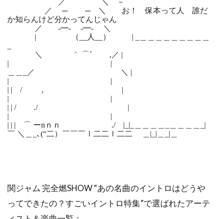
／ ＼ －
／ ─ ─ ＼ お！ 保本って人 誰だ
か知らんけど分かってんじゃん
／ -━- -━- ＼
| （__人__） | _＿＿＿＿＿＿＿＿＿
_
＼ ｀ ⌒´ ,／ |
| |
＿＿_／ ＼ |
| |
| | / , |
| |
| | / ./ |
| |
| | | ⌒ ーnｎｎ ./ |_|_＿＿＿＿_＿＿＿＿_|
￣ ＼＿_､(“二）￣￣￣ｌ二二ｌ二二 ＿|_|＿_|＿
関ジャム 完全燃SHOW “あの名曲のイントロはどうや
ってできたの？すごいイントロ特集”で選ばれたアーテ
ィスト＆楽曲一覧：