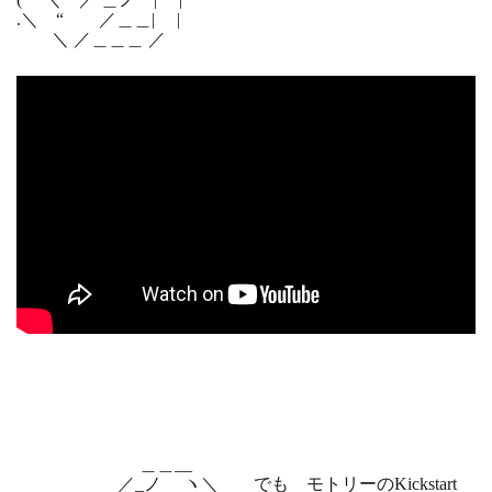
.＼ “ ／＿＿| |
＼ ／＿＿＿ ／
＿＿__
／_ノ ヽ＼ でも モトリーのKickstart