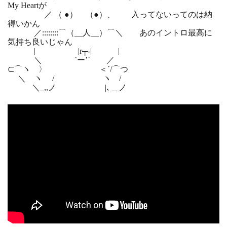
My Heartが
／ （ ●） （●）、 入ってないってのは納
得いかん
／::::::::⌒（__人__）⌒＼ あのイントロ最高に
気持ち良いじゃん
| |r┬-| |
＼ `ー’´ ／
⊂⌒ヽ 〉 ＜´/⌒つ
＼ ヽ / ヽ /
＼_,,ノ |､＿ノ