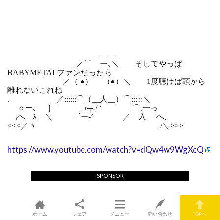
＿＿＿
／⌒ ー､＼ そしてやっぱ
BABYMETALファンだったら
／（ ●） （●）＼ 1度聴けば頭から
離れないこれね
. ／::::::⌒（__人__）⌒::::::＼
ｃー､ | |r┬-/ ‘ |⌒,一っ
,へ λ ＼ `ー‐’ ／ 入 へ、
<<<／ヽ /＼>>>
https://www.youtube.com/watch?v=dQw4w9WgXcQ
SPONSOR
／￣￣￣＼
／ _ノ ヽ …
ホーム
シェア
メニュー
問い合わせ
TOPへ