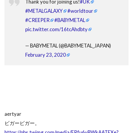
Thank you for joining us!
#UK
#METALGALAXY
#worldtour
#CREEPER
#BABYMETAL
pic.twitter.com/16tcAhdbty
— BABYMETAL (@BABYMETAL_JAPAN)
February 23, 2020
aertyar
ビガービガー。
https://pbs.twimg.com/media/ERfu6vBWkAATFXe?