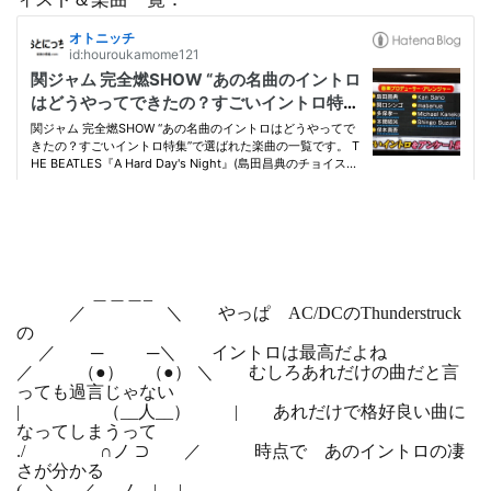
＿＿＿_
／ ＼ やっぱ AC/DCのThunderstruck
の
／ ─ ─＼ イントロは最高だよね
／ （●） （●） ＼ むしろあれだけの曲だと言
っても過言じゃない
| （__人__） | あれだけで格好良い曲に
なってしまうって
./ ∩ノ ⊃ ／ 時点で あのイントロの凄
さが分かる
( ＼ ／ ＿ノ | |