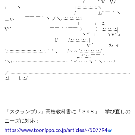
/´ ｀V Vﾉ
i ヽ| i.:::.:.:.:.:.:.:.ヽ
/ _⊥/´ ￣ ｀ヽ _
＿ぃ 「 ￣￣ ￣｀ヽ ノ＼.:.:.:.:.:..:.:.i
i / ﾆ
V’´ ￣￣ ｀` ￣￣| 〉 〉..:.:.:.:.:.:.|
ヽ’´ i ヽV’´ｭ
_ _＿＿ ＿ l/ /.:.:.:.:.:.:.:. |
V’´ ｿﾉ ィ
´.:.::::::::::::::::::::::.:.:..:.｀丶､ /～～’.:.:.:.:.:.:.:.:./
,..:’´.:.:.￣￣ ｀
`ヽ/.:.:.:::::::::::::::::::::::::::::::::::::::.:.｀ｰ’.:.:.:.:.ヽ｀ヽ.:.:.:.:./
／.:.::::::::::::::::::::::::::::::::::::::::::::::::::::::::::::::::::::::::::::::::::::.:.:..:.:.:.:
.:.i i.:.:./
「スクランブル」高校教科書に「３×８」 学び直しの
ニーズに対応：
https://www.toonippo.co.jp/articles/-/507794