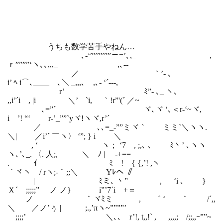
うちも数学苦手やねん…
､-‘””””””＝=’､,_ ,
ｒ””””‘ヽ､､,,,_ ,､-‐
／ ｀’‐ ､
i’ ﾍ i⌒､____ ､＼ _,,,､ ,､- ‘´-‐-,
r’ ﾐ”- ､_ ヽ､
,,i’´i , |i ＼’ `i, ｀!r”'(´ ／~
､=”´ ヾ､ヾ ‘､＜r-‘~ヾ,
i ’! “‘ r‐’_””`yヾ!ヽヾ,r’´
／ ､､=_‐””ミヾ｀ ミミ`＼ヽヽ.
＼| ／i’´ ￣ヽ〉 ‘”; } i ＼
, ‘ ヽ； ‘7 , ;,､ ､ ﾐ丶’ ､ヽヽ
ヽ､’､_. 〈. 人;, ＼ ﾉ | ‐+==
. ｲ ﾐ ! { {,’! ,ヽ
｀ヾヽ / rヽ;‐｀;;＼ Yﾚヘ ∥
| ﾐミ､ 丶” , ‘i ､ }
Ｘ´ ;;;;;” ノ ノ} i”’7´i +＝
ノ ｀ヾﾐミ , ゛ ‘ ｀ /´,,
＼ ／ノ’ぅ | ;.,’πヽ~””””’
;;;;’ ＼､､ r’!, t,,!` , ,,,,; /;;,,ｰ””~