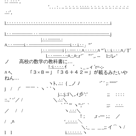
:.: .:.:.:.’,
′. . . : . .. :. :. :. :. :.:.:.:. :. :. :. :. :. :. : .: .: .: .:
.:.:’,
l.:.:.:.:.:.:.:.:.:.:.:.:.:.:.:.:.:.:.:.:.:.:.:.:.:.:.:.:.:.:.::.:.:.:.:.:.:.:.:..:.:..i
l.:.:.:::::::::::::::::.:.:.::::::::::::::::::::::::::::::::::::::::::::::::::::::::::.j
|.:.:.::::::::::.:
ﾊ.:.:.:::::::::i.:.::::::::::::::::::::::::::::::::::i.:.:.i.:.:」”´
|.:.:.::::::::::::i |.:.:::::.:.:.ﾊ.:.:.:.:.:.ﾊ ”´i.:.:i.:.:.:.ﾊ./ T´
l.:.:.:::::::.:.::ﾊ.:.ﾊ:.r’´ ”’´,. -‐ l::/レ’
ノ 高校の数学の教科書に…
!.:i.:.:.:.:.ｲ ´ ､_ ,.ィ´r=-;‐
ﾊ ﾍ､ 「３×８＝」「３６＋４２＝」が載るみたいや
ねん…
ヽﾄ､.:.:｛ _ノ ﾉ ’ﾞ´ ;: ”””´
j / /´ ￣￣｀ヽ｀`ヽ
j.:.:j.:l＼,.ｨ彡’:’ ;; : : : :
::.,’ ‘´／ / ＼.:.:＼
｀ﾞﾞ”′ ヽ”;’´ ｀ ;;: .:.:.:.
／ / / ヽ.:.:.:＼
！; ,r ‐一 ;.; ／
/ ,ﾊ ‘,.:.:.:.:.＼
＼:_ ＿ ＿_;; イ⌒ヽ /
l l i.:.:.:.:.:.:.ヽ