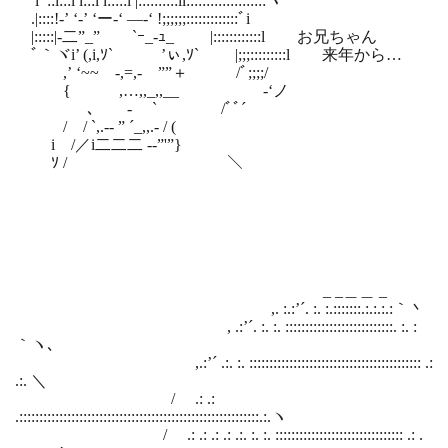
iﾞ::i:::l l:::l l:::::l |::::::::::ll::::::::::::::::::::ヽ
.|::::!‐’ ‘‐’ ‘ー-‘ —-‘ !;;;;;;:::::::::::::ﾞi
|:::::|‐二”_” `ｰ_-ｭ_ |::::::::::::l お兄ちゃん
ﾞ｀ヾi’ (,i,ｿ` ’ぃ,ｿ` |;;;:::::::::l 来年から…
,’ ‘~~ -,=,- ””＋ /ﾞ;;;;/
{ ,…,,_,,__ -‘ノ
ゝ､ - ` /ﾞﾞ´
/ / `,.‐- ” ´_,,.- / (
i /／i二二二 -‐”'”}
ｿ / ＼
_ _＿＿ _
,. :.:’´. :. :.:::::::.:.:.:.:｀丶
, .:’´. :. :. :::::::::::::::::::::::::::. :. :
｀ヽ､
,.:’´ .:. :. ::::::::::::::::::::::::::::::::::::::::::: .:
.:. ＼
/ .: .:
.::::::::::::::::::::::::::::::::::::::::::::::::::::::::::::.:.ヽ
/ .: .: .: .: .:. :. :. :::::::::::::::::::::::::::::::: .: .