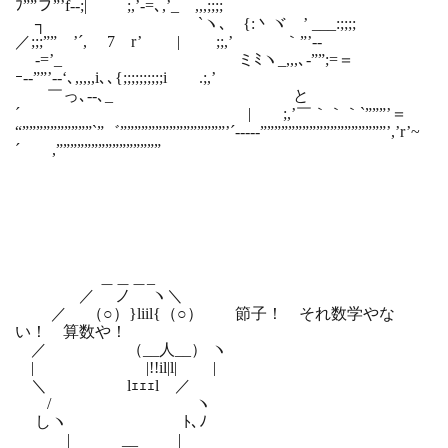
ﾌ””フ”’f‐-;| ;,’-=､,’_ ,,,;;;;
┐ `ヽ､ {:丶ヾ ’ ___:;;;;
／;;;”” ’´, 7 r’ | ;;,’ ｀”’‐-
-=’_ ミﾐヽ_,,,､‐””;=＝
ｰ‐‐””’‐-‘､,,,,,i､､{;;;;;;;;;;i .;,’
￣っ､-‐､_ と
´ | ;,’￣｀｀｀`”””’＝
“””””””””””`”゛”””””””””””””””’´-‐‐‐‐””””””””””””””””””’,’r’~
´ ,”””””””””””””””
＿＿＿_
／ ノ ヽ＼
／ （○）}liil{（○） 節子！ それ数学やな
い！ 算数や！
／ （__人__） ヽ
| |!!il|l| |
＼ lｪｪｪl ／
/ ヽ
しヽ ﾄ､ﾉ
| __ |