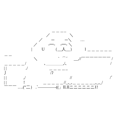
＿＿＿_
／ ＼
／ ─ ─＼ …
／ -━- -━- ＼
| U （__人__） l ＿＿＿＿＿＿
＿＿
＼ ｀ ⌒´ __,//￣￣￣￣￣￣￣ /
＿＿＿＿＿/ ､＿＿＿＿,/、 /
| | ./ ＿＿＿＿_
丿 /ﾌ
| | ,/ // /´
| | ! ＿＿＿＿＿//_,_,＿＿＿＿＿_,_,_/
￣￣￣ ….(“二） .`――――-((」II.IIニニニニニニｴ!