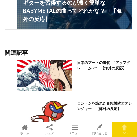
ギターを習得するのが凄く簡単な
BABYMETALの曲ってどれかな？ 【海
外の反応】
関連記事
日本のアートの進化 “アップグ
レードか？” 【海外の反応】
ロンドンを訪れた百獣戦隊ガオレ
ンジャー 【海外の反応】
ホーム
シェア
メニュー
問い合わせ
TOPへ