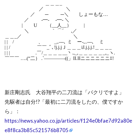
＿＿＿_
／ ＼
／ ─ ─＼ しょーもな…
／ -━- -━- ＼
| U （__人__） |
＼ ｀ ⌒´ ,／
＿＿_／ ＼
| | / 、 _,.-‐-､ ミ ー-,..-‐-､ ミ
| | / ￣￣_ﾞ､!j.j.jＪ＿＿＿iJ.j.j.j.!＿＿＿_
| | | .￣/＿＿＿＿__丶.,_,＿＿＿＿＿_,_ヽ.
￣￣￣ ….(“二） .`――――-((」II.IIニニニニニニｴ!
新庄剛志氏 大谷翔平の二刀流は「パクリですよ」
先駆者は自分!?「最初に二刀流をしたの、僕ですか
ら」：
https://news.yahoo.co.jp/articles/f124e0bfae7d92a80e
e8f8ca3b85c521576b8705