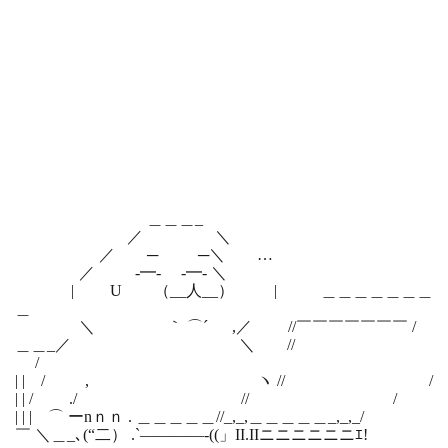
＿＿＿_
／ ＼
／ ─ ─＼ …
／ -━- -━- ＼
| U （__人__） | ＿＿＿＿＿＿＿
＿
＼ ｀ ⌒´ ,／ //￣￣￣￣￣￣￣ /
＿＿_／ ＼ //
/
| | / , ヽ // /
| | / ./ // /
| | | ⌒ ーnｎｎ . ＿＿＿＿＿//_,_,＿＿＿＿＿_,_,_/
￣ ＼＿_､(“二） .`――――-((」II.IIニニニニニニｴ!