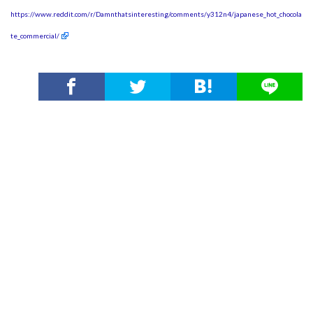
https://www.reddit.com/r/Damnthatsinteresting/comments/y312n4/japanese_hot_chocola
te_commercial/