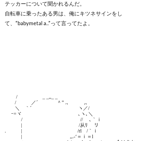
テッカーについて聞かれるんだ。
自転車に乗ったある男は、俺にキツネサインをし
て、“babymetal a..”って言ってたよ。
/ゝ _ _,,_ _
/ ゝ ／´ ＾” .､ ,､
＼ ｀´ ヽ／/
ｰ=ヾ ､ヽ､＼
/ // ゝ､｀ｉ
| /从ﾘ リ
. | /rl /｀ｉ
| ,,.-‘＝ｉ＝l