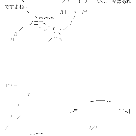
ヽ ／ / ! ﾉ い… 今はあれ
ですよね…
ヽ /iｌゝヽ /ｰ’
ヽvvvvvv.’ ｀’ /
ノ二冖-､_ /
／ ” ｰ,,｀ｒｰ ､.／
/l ｀ヽ
/ l ／⌒ヽ
┌- ､._
| 7
_,,.. -──- ､.._
| ./
,.‐'”´ ｀` ‐､|
/ ／
／ /／/
,,.. -─-