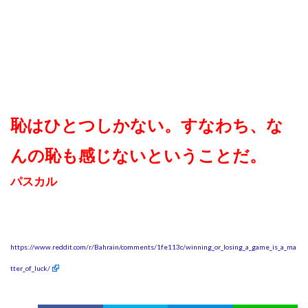
恥はひとつしかない。すなわち、な
んの恥も感じないということだ。
パスカル
https://www.reddit.com/r/Bahrain/comments/1fe113c/winning_or_losing_a_game_is_a_ma
tter_of_luck/