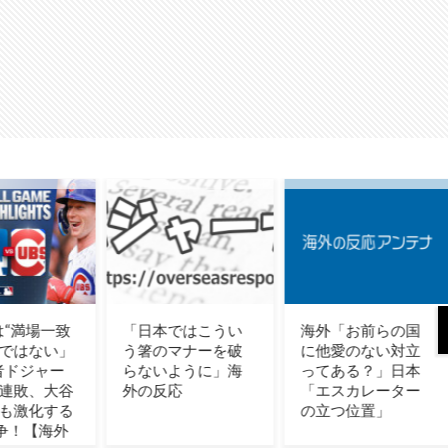
本ではこうい
海外「お前らの国
日本が2年間限定
のマナーを破
に他愛のない対立
食品減税を決定！
いように」海
ってある？」日本
（海外の反応）
反応
「エスカレーター
の立つ位置」