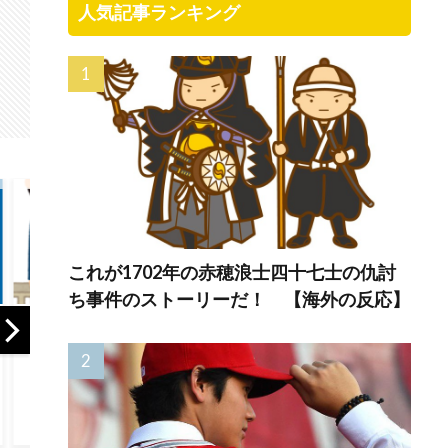
人気記事ランキング
これが1702年の赤穂浪士四十七士の仇討
ち事件のストーリーだ！ 【海外の反応】
で
韓国人「日本は今
【海外の反応】ダ
韓国
回の地震でも段ボ
ットサンB210は思
発…
ールベッドを出し
い出の詰まったク
ブス
てきたので後進国
ルマだ！
本塁
なのは変わらない
ドジ
ようです」
で悔