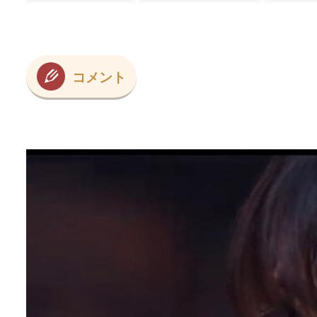
？
ﾌﾞﾙ」＝韓国の反応
の反応】
な
と
だ
ば
コメント
ポ
っ
カ
さ