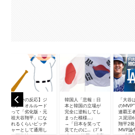
ジ
韓国人「悲報：日
「大谷は“満場一致
「日
ド
本と韓国の立場が
のMVP”ではない」
う箸
元
完全に逆転してし
連覇王者ドジャー
らな
な
まった模様…」
ス泥沼6連敗、大谷
外の
チ
→「日本を笑って
翔平2発も激化する
し
見てたのに…（ﾌﾞﾙ
MVP論争！【海外