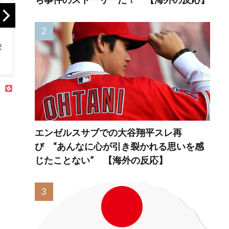
韓国人「悲報：日
海外「日本のアニ
カナ
本と韓国の立場が
メは世界観や設定
の国
完全に逆転してし
の作り込みが半端
着て
まった模様…」
じゃない…！」外国
れる
→「日本を笑って
人を夢中ににする
見てたのに…（ﾌﾞﾙ
世界観の作品と
ﾌﾞﾙ」＝韓国の反応
は・・・？ 海外
の反応
エンゼルスサブでの大谷翔平スレ再
び “あんなに心が引き裂かれる思いを感
じたことない” 【海外の反応】