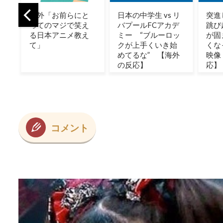
と
日本の中学生 vs リ
突進してきた牛を
『ア
え
バプールFCアカデ
跳び越えたら、牛
応
え
ミー “ブルーロッ
が固まって動かな
第5
クが上手くいき始
くなった闘牛場の
めてるな” 【海外
映像【海外の反
の反応】
応】
コメント