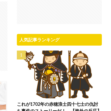
人気記事ランキング
これが1702年の赤穂浪士四十七士の仇討
ち事件のストーリーだ！ 【海外の反応】