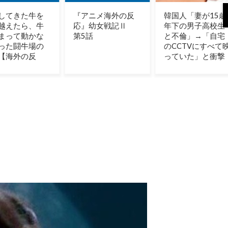
ニメ海外の反
韓国人「妻が15歳
【海外の反応】ジ
』幼女戦記Ⅱ
年下の男子高校生
ョン・オルルード
話
と不倫」→「自宅
って「劣化版・元
のCCTVにすべて映
祖大谷翔平」にな
っていた」と衝撃
れるくらいピッチ
ャーとして通用し
た可能性あるの？
→ 「脳の病気がな
かったらもっとと
んでもない選手だ
っただろうな」
「やろうと思えば
二刀流をできるポ
テンシャルを持っ
ていてもアメリカ
のシステムが許さ
ないんだよな」