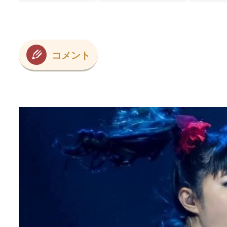
？
ﾌﾞﾙ」＝韓国の反応
の反応】
な
と
だ
ば
コメント
ポ
っ
カ
さ