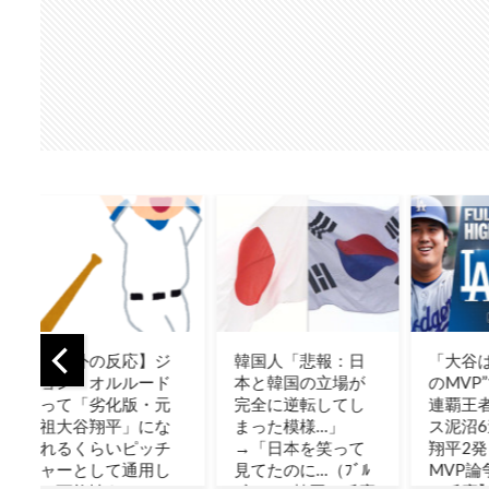
ジ
韓国人「悲報：日
「大谷は“満場一致
「日
ド
本と韓国の立場が
のMVP”ではない」
う箸
元
完全に逆転してし
連覇王者ドジャー
らな
な
まった模様…」
ス泥沼6連敗、大谷
外の
チ
→「日本を笑って
翔平2発も激化する
し
見てたのに…（ﾌﾞﾙ
MVP論争！【海外