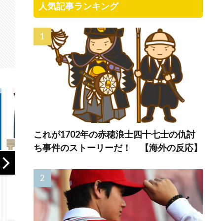
人気記事ランキング
これが1702年の赤穂浪士四十七士の仇討
ち事件のストーリーだ！ 【海外の反応】
で
韓国人「日本は今
【海外の反応】ダ
韓国
回の地震でも段ボ
ットサンB210は思
発…
ールベッドを出し
い出の詰まったク
ブス
てきたので後進国
ルマだ！
本塁
なのは変わらない
ドジ
ようです」
で悔