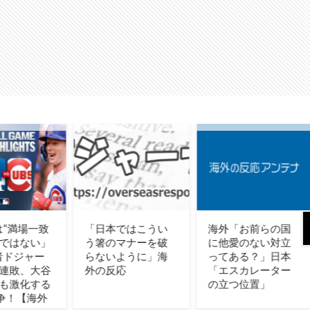
本ではこうい
海外「お前らの国
日本が2年間限定
のマナーを破
に他愛のない対立
食品減税を決定！
いように」海
ってある？」日本
（海外の反応）
反応
「エスカレーター
の立つ位置」