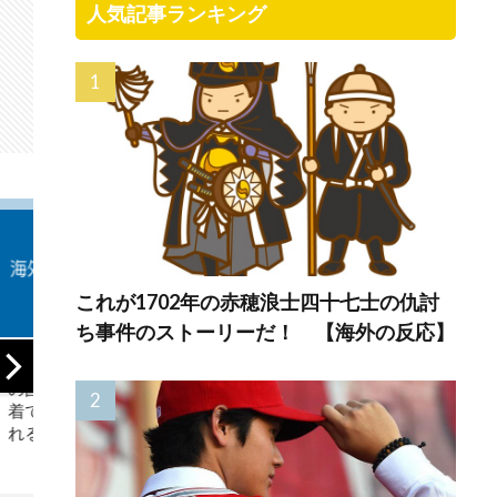
人気記事ランキング
これが1702年の赤穂浪士四十七士の仇討
ち事件のストーリーだ！ 【海外の反応】
【GAME】「EA」
【ドイツ】ドイツ
米企業
の買収と大規模削
がバカンスに行く
地震
減計画が物議！海
よ【ポーランドボ
ー反
外ゲーマー「10年
ール】
反応
間ずっと死を願っ
てた」