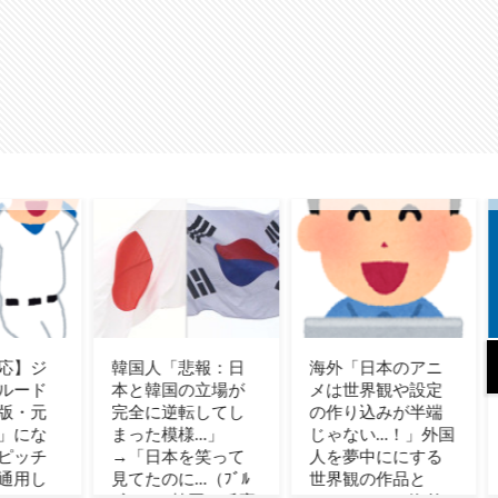
人「悲報：日
海外「日本のアニ
カナダ人「お前ら
韓国の立場が
メは世界観や設定
の国で異性の服を
に逆転してし
の作り込みが半端
着てたらどう思わ
た模様…」
じゃない…！」外国
れる？」
日本を笑って
人を夢中ににする
たのに…（ﾌﾞﾙ
世界観の作品と