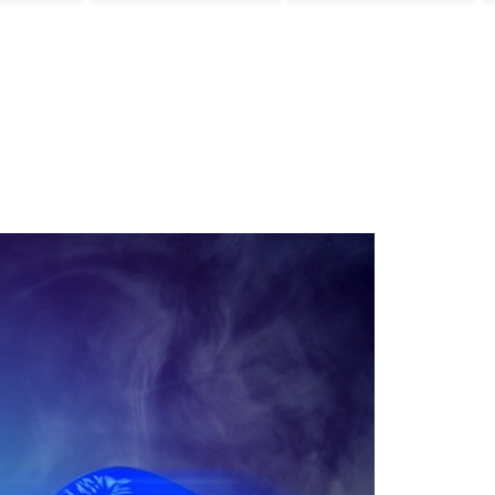
ﾙ」＝韓国の反応
は・・・？ 海外
の反応