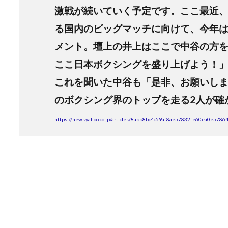
激戦が続いていく予定です。ここ最近
る国内のビッグマッチに向けて、今年
メント。壇上の井上はここで中谷の方を
ここ日本ボクシングを盛り上げよう！
これを聞いた中谷も「是非、お願いしま
のボクシング界のトップを走る2人が確
https://news.yahoo.co.jp/articles/8abb8bc4c59af8ae57832fe60ea0e5786