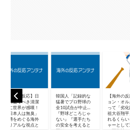
日
韓国人「記録的な
【海外の反応】ジ
韓国
潔
猛暑でプロ野球の
ョン・オルルード
本と
！
全10試合が中止…
って「劣化版・元
完全
」
『野球どころじゃ
祖大谷翔平」にな
まっ
外
ない』『選手たち
れるくらいピッチ
→「
と
の安全を考えると
ャーとして通用し
見て