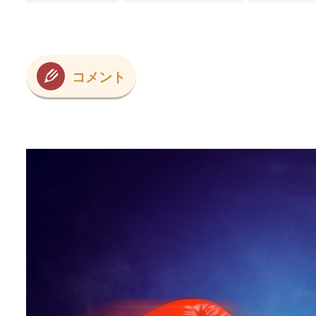
正解』」
た可能性あるの？
ﾌﾞ
→ 「脳の病気がな
かったらもっとと
んでもない選手だ
っただろうな」
「やろうと思えば
コメント
二刀流をできるポ
テンシャルを持っ
ていてもアメリカ
のシステムが許さ
ないんだよな」