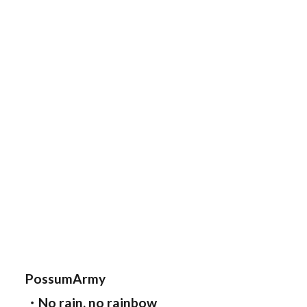
PossumArmy
・No rain, no rainbow