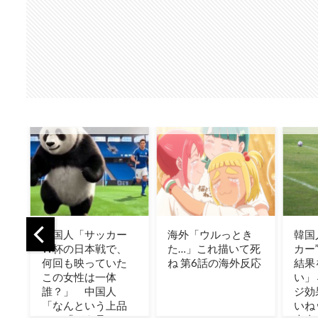
ー
海外「ウルっとき
韓国人「“韓国サッ
【M
、
た…」これ描いて死
カー”性接待の試合
たい
た
ね 第6話の海外反応
結果をご覧くださ
クロ
い」→「マッサー
に転
ジ効果は間違いな
はな
品
いねｗ」「これが
「1