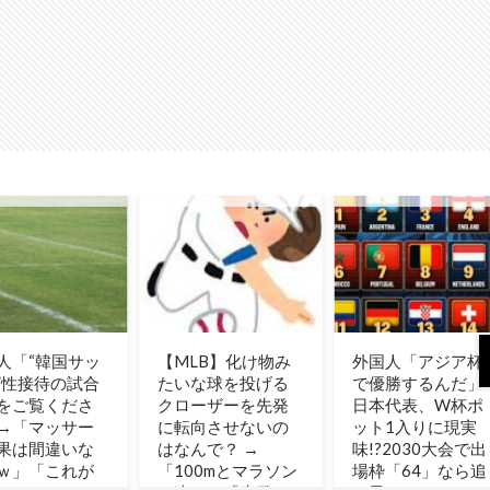
LB】化け物み
外国人「アジア杯
韓国人「過去のW
な球を投げる
で優勝するんだ」
杯で韓国代表がド
ーザーを先発
日本代表、W杯ポ
ーピング検査をす
向させないの
ット1入りに現実
り抜けるように注
んで？ →
味!?2030大会で出
射していたものが
00mとマラソン
場枠「64」なら追
こちら…」→「恥