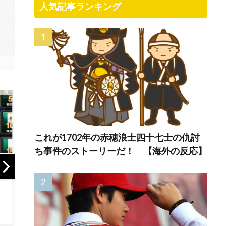
人気記事ランキング
これが1702年の赤穂浪士四十七士の仇討
ち事件のストーリーだ！ 【海外の反応】
大地震が起きても
【世界】ベストオ
海外
手術をやり遂げる
ブザベスト【ポー
本！
日本の医療チー
ランドボール】
ツの
ム、海外でも凄す
が分
ぎると絶賛
外が
ず