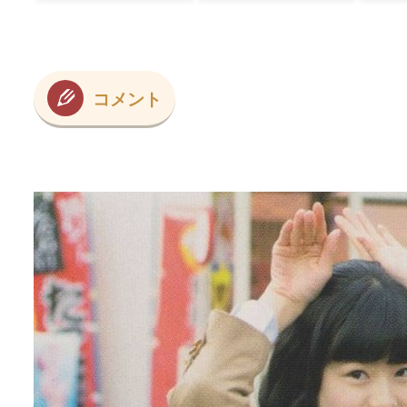
も
本当のベッドサッ
の違
」
カーだ」
－3
変化
らな
コメント