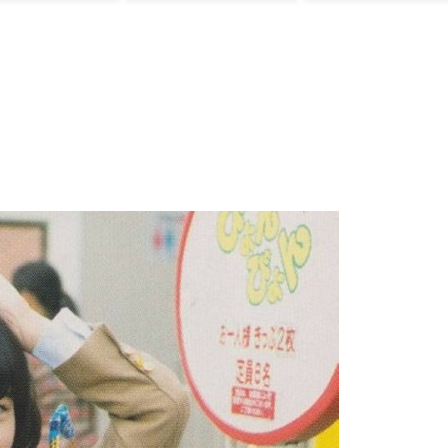
い」「先発は2
い風に！アメリカ
かしい…（ﾌﾞﾙﾌﾞﾙ
種類の一級品の
人もポット1争いに
＝韓国の反応
球が必要だか
熱視線！【海外の
」
反応】