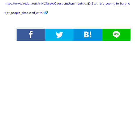
https://www.reddit.com/r/NoStupidQuestions/comments/1rj0j2p/there_seems_to_be_a_lo
t_of_people_obsessed_with/