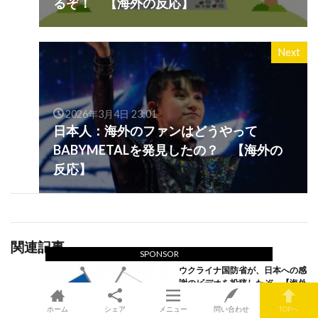
るぞ！ 【海外の反応】
Next
2026年3月4日 23:01
日本人：海外のファンはどうやって
BABYMETALを発見したの？ 【海外の
反応】
関連記事
SPONSOR
ウクライナ国防省が、日本への感
謝のビデオを投稿したぞ 【海外
の反応】
ホーム
シェア
メニュー
問い合わせ
TOPへ