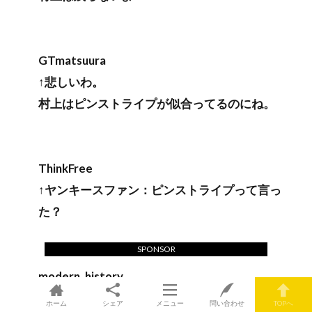
GTmatsuura
↑悲しいわ。
村上はピンストライプが似合ってるのにね。
ThinkFree
↑ヤンキースファン：ピンストライプって言っ
た？
SPONSOR
modern_history
ホワイトソックスサブでは、5年1億2500万ドル
ホーム
シェア
メニュー
問い合わせ
TOPへ