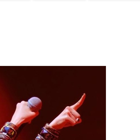
ﾙ」＝韓国の反応
は・・・？ 海外
の反応