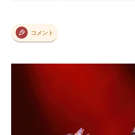
正解』」
た可能性あるの？
ﾌﾞ
→ 「脳の病気がな
かったらもっとと
んでもない選手だ
っただろうな」
「やろうと思えば
コメント
二刀流をできるポ
テンシャルを持っ
ていてもアメリカ
のシステムが許さ
ないんだよな」