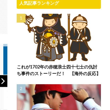
人気記事ランキング
これが1702年の赤穂浪士四十七士の仇討
ち事件のストーリーだ！ 【海外の反応】
【GAME】「EA」
【ドイツ】ドイツ
米企業
の買収と大規模削
がバカンスに行く
地震
減計画が物議！海
よ【ポーランドボ
ー反
外ゲーマー「10年
ール】
反応
間ずっと死を願っ
てた」