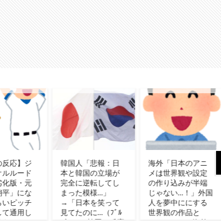
人「悲報：日
海外「日本のアニ
カナダ人「お前ら
韓国の立場が
メは世界観や設定
の国で異性の服を
に逆転してし
の作り込みが半端
着てたらどう思わ
た模様…」
じゃない…！」外国
れる？」
日本を笑って
人を夢中ににする
たのに…（ﾌﾞﾙ
世界観の作品と