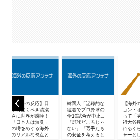
日
韓国人「記録的な
【海外の反応】ジ
韓国
潔
猛暑でプロ野球の
ョン・オルルード
本と
！
全10試合が中止…
って「劣化版・元
完全
」
『野球どころじゃ
祖大谷翔平」にな
まっ
外
ない』『選手たち
れるくらいピッチ
→「
と
の安全を考えると
ャーとして通用し
見て