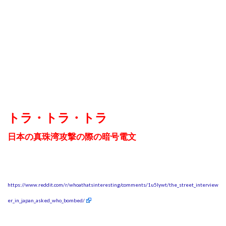
トラ・トラ・トラ
日本の真珠湾攻撃の際の暗号電文
https://www.reddit.com/r/whoathatsinteresting/comments/1u5lywt/the_street_interview
er_in_japan_asked_who_bombed/