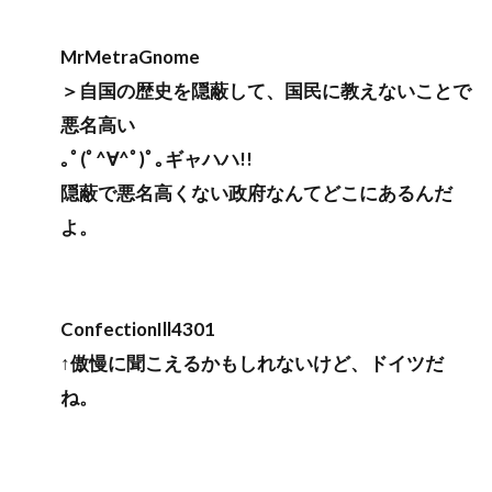
MrMetraGnome
＞自国の歴史を隠蔽して、国民に教えないことで
悪名高い
｡ﾟ(ﾟ^∀^ﾟ)ﾟ｡ギャハハ!!
隠蔽で悪名高くない政府なんてどこにあるんだ
よ。
ConfectionIll4301
↑傲慢に聞こえるかもしれないけど、ドイツだ
ね。