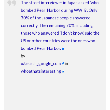
The street interviewer in Japan asked ‘who
bombed Pearl Harbor during WWII?’. Only
30% of the Japanese people answered
correctly. The remaining 70%, including
those who answered ‘I don’t know,’ said the
US or other countries were the ones who
bombed Pearl Harbor.
by
u/search_google_com
in
whoathatsinteresting