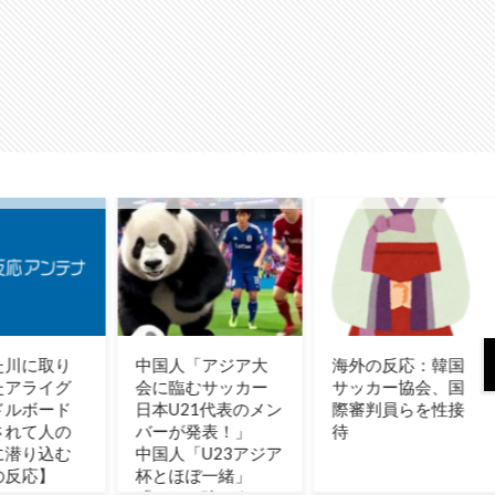
人「アジア大
海外の反応：韓国
【MLB】村上宗隆
臨むサッカー
サッカー協会、国
とルイス・アラエ
U21代表のメン
際審判員らを性接
スの指標が完全に
ーが発表！」
待
真逆 → 「予想通り
人「U23アジア
の結果」「この2
ほぼ一緒」
は合体してくれ」