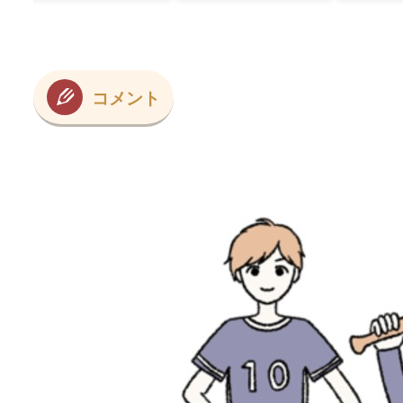
「こ
だ」
コメント