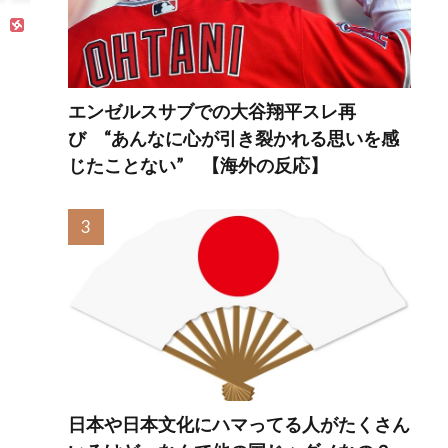
本音がこれ！【海
外大
外の反応】
エンゼルスサブでの大谷翔平スレ再
び “あんなに心が引き裂かれる思いを感
じたことない” 【海外の反応】
日本や日本文化にハマってる人がたくさん