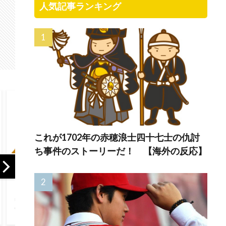
人気記事ランキング
これが1702年の赤穂浪士四十七士の仇討
ち事件のストーリーだ！ 【海外の反応】
海外の反応 独身
フランス人「欲張
海外
の皆さんに朗報
りすぎだ」中村敬
の病
「一人でいるこ
斗、ランス残留の
熊本
と」は自分にとっ
可能性を会長が示
大揺
人
てプラスになると
唆！移籍金が交渉
者を
いう研究結果
の壁に..現地サポの
ちの