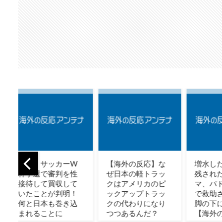
W
【海外の反応】な
増水した川に取り
中国
性
ぜ日本の軽トラッ
残されたアライグ
会に
て
クはアメリカのピ
マ、パドルボード
日本
！
ックアップトラッ
で救助されて人の
バ
込
クの代わりになり
脚の下に潜り込む
中国
つつあるんだ？
【海外の反応】
杯と