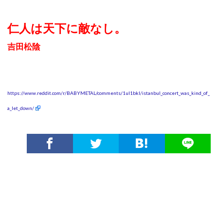
仁人は天下に敵なし。
吉田松陰
https://www.reddit.com/r/BABYMETAL/comments/1ul1bkl/istanbul_concert_was_kind_of_
a_let_down/