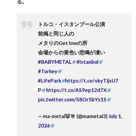
る。
トルコ・イスタンブール公演
前掲と同じ人の
メタりのGet lowの所
会場からの黄色い悲鳴が凄い
#BABYMETAL
#Istanbul
#Turkey
#LifePark
https://t.co/vkyTJjsU7
P
https://t.co/AS9ep12d7X
pic.twitter.com/S8Or5bYv1S
— ma-metal🦊🤘 (@mametal3)
July 1,
2026