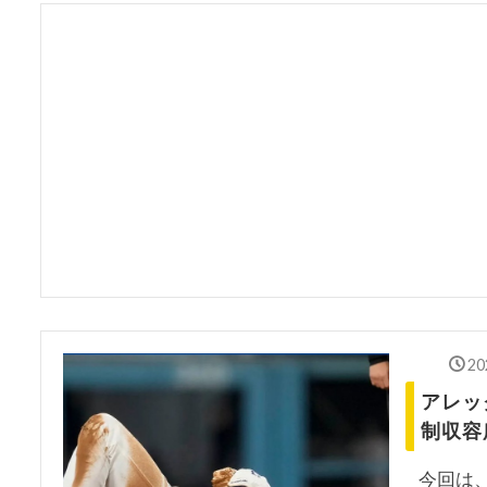
20
アレッ
制収容
今回は、