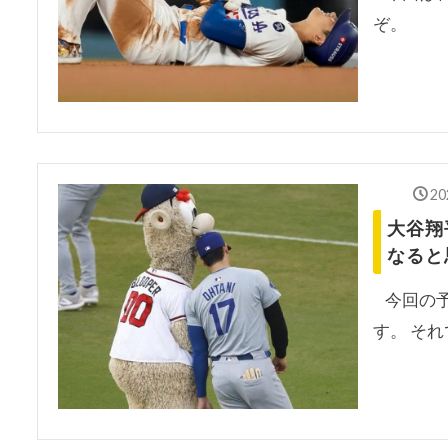
ぞ。
20
大谷翔
なると
今回の予
す。 そ