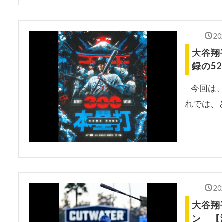
20
大谷翔
録の5
今回は、
れでは、
20
大谷翔
ン 【