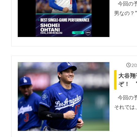
今回の予
男なの？
20
大谷翔
ぞ！ 
今回の予
それでは