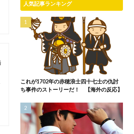
人気記事ランキング
緒
これが1702年の赤穂浪士四十七士の仇討
な
ち事件のストーリーだ！ 【海外の反応】