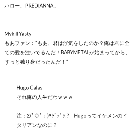
ハロー、PREDIANNA 。
Mykill Yasty
もあファン：“もあ、君は浮気をしたのか？俺は君に全
ての愛を注いでるんだ！BABYMETALが始まってから、
ずっと独り身だったんだ！”
Hugo Calas
それ俺の人生だわｗｗｗ
注：Σ(ﾟ◇ﾟ；)ﾏｼﾞﾃﾞｯ!? Hugoってイケメンのイ
タリアンなのに？