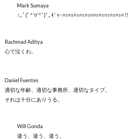
Mark Sumaya
↑｡ﾟ(ﾟ^∀^ﾟ)ﾟ｡ｷﾞｬｰﾊｯﾊｯﾊｯﾊｯﾊｯﾊﾊｯﾊｯﾊｯﾊｯﾊｯﾊ !!
Rachmad Aditya
心で泣くわ。
Daniel Fuentes
適切な年齢、適切な事務所、適切なタイプ。
それは十分にありうる。
Will Gonda
違う、違う、違う。