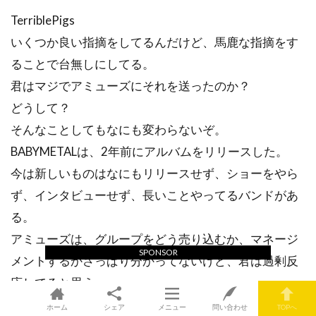
TerriblePigs
いくつか良い指摘をしてるんだけど、馬鹿な指摘をす
ることで台無しにしてる。
君はマジでアミューズにそれを送ったのか？
どうして？
そんなことしてもなにも変わらないぞ。
BABYMETALは、2年前にアルバムをリリースした。
今は新しいものはなにもリリースせず、ショーをやら
ず、インタビューせず、長いことやってるバンドがあ
る。
アミューズは、グループをどう売り込むか、マネージ
SPONSOR
メントするかさっぱり分かってないけど、君は過剰反
応してると思う。
別に彼らは、君に話す義務なんてないんだ。
ホーム
シェア
メニュー
問い合わせ
TOPへ