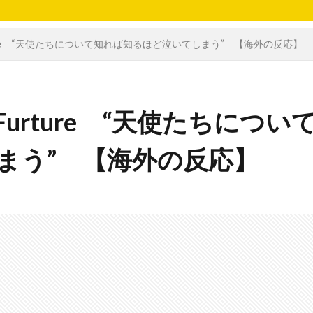
e Furture “天使たちについて知れば知るほど泣いてしまう” 【海外の反応】
he Furture “天使たちについ
まう” 【海外の反応】