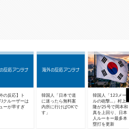
人「日本で道
韓国人「123メート
お粗末ロシア軍、
ったら無料案
ルの砲撃…」村上宗
機密会議で大失
に行けばOKで
隆が25号で岡本和
態！（海外の反
真を上回り、日本
応）
人ルーキー最多本
塁打を更新