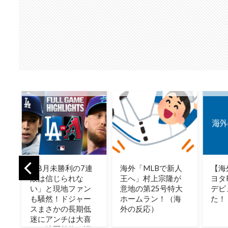
連
海外「MLBで新人
【海外の反応】ト
韓国
王へ」村上宗隆が
ヨタFJクルーザーは
に迷
ン
意地の第25号特大
デビューが早すぎ
内所
ー
ホームラン！（海
た！
す」
低
外の反応）
喜