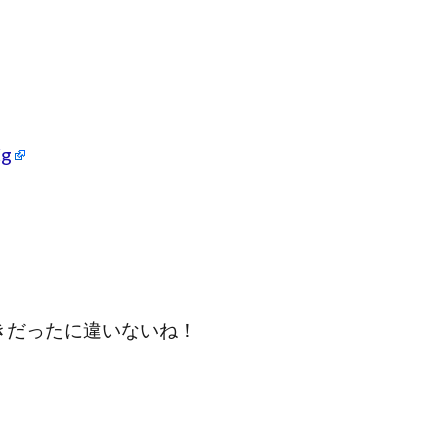
Cg
きだったに違いないね！