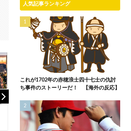
人気記事ランキング
これが1702年の赤穂浪士四十七士の仇討
ち事件のストーリーだ！ 【海外の反応】
日本の新宿駅が怖
韓国人「日本の柴
【朗
いネコの写真で鳩
犬くん散歩中の暑
「日
対策した結果→ち
さに耐えられなか
だこ
ゃんと理解してて
った結果」
残っ
笑うｗｗｗ【タイ
人の反応】