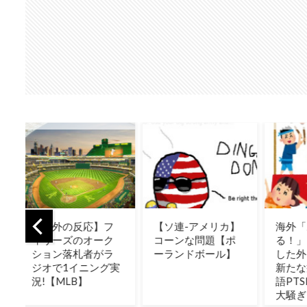
フ
【ソ連-アメリカ】
海外「あるあ
韓国
ク
コーンな問題【ポ
る！」日本を旅行
日本
ラ
ーランドボール】
した外国人が患う
最高
実
新たな症状「日本
た理
語PTSD」に海外が
大騒ぎ