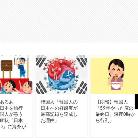
人「韓国人の
【朗報】韓国人
海外「史上最高の
への好感度が
「59年やった店の
ゲームだと思って
記録を達成し
最終日、深夜0時か
る。そのうえで誰
由」
ら行列」
にも勧めない」満
点なのに人を選ぶ
作品たち…