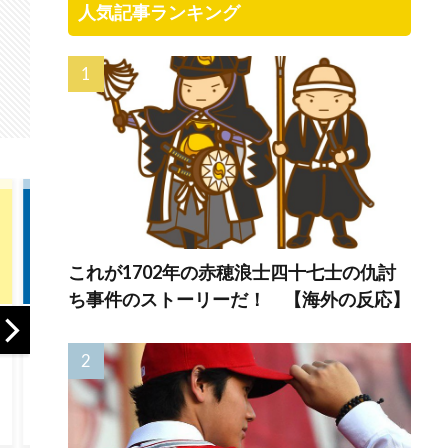
人気記事ランキング
これが1702年の赤穂浪士四十七士の仇討
ち事件のストーリーだ！ 【海外の反応】
海外「今まで見た
韓国人「ネイバー
「投
中で一番謎な組み
が4～6月期の売上
と言
合わせだ」大谷翔
高16.2％増で好調…
どこ
平選手が新たにブ
ただし営業利益は
スが
ランドアンバサダ
わずかに減。AI投
10
ーに就任、ツッコ
資が経営を圧迫」
大谷