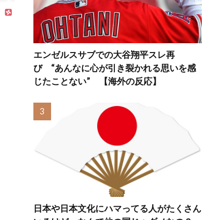
ミが入るｗ【海外
に皮
の反応】
外の
エンゼルスサブでの大谷翔平スレ再
び “あんなに心が引き裂かれる思いを感
じたことない” 【海外の反応】
日本や日本文化にハマってる人がたくさん