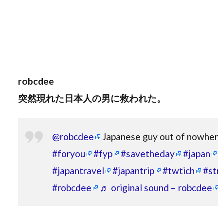
robcdee
突然現れた日本人の男に救われた。
@robcdee
Japanese guy out of nowher
#foryou
#fyp
#savetheday
#japan
#japantravel
#japantrip
#twtich
#st
#robcdee
♬ original sound – robcdee