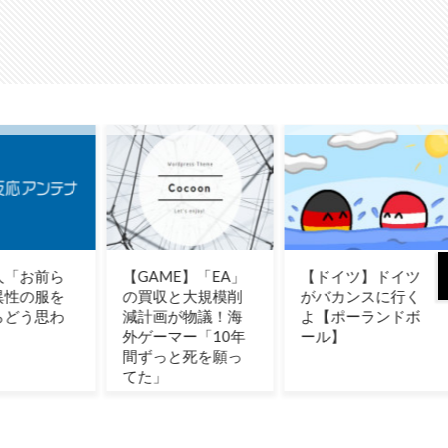
AME】「EA」
【ドイツ】ドイツ
米企業CEOの熊本
収と大規模削
がバカンスに行く
地震寄付にユーザ
画が物議！海
よ【ポーランドボ
ー反発！（海外の
ーマー「10年
ール】
反応）
っと死を願っ
」