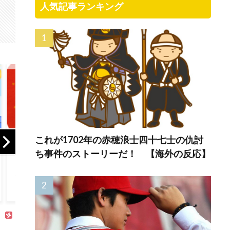
人気記事ランキング
これが1702年の赤穂浪士四十七士の仇討
海外「これが文明
「席を立たずに、
「翔
か！」日本に比べ
わずらわしいコマ
った
ち事件のストーリーだ！ 【海外の反応】
て超石器時代だっ
ーシャルを黙らせ
が今
た英国に海外が大
られます」1955年
頭打
騒ぎ
のテレビリモコン
マルチ
には引き金が付い
打点
ていた
スイ
LAD 
外の