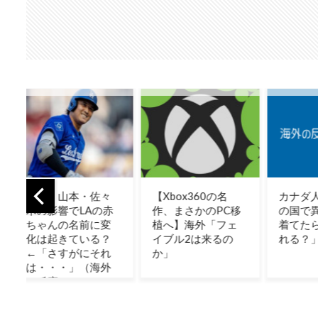
々
【Xbox360の名
カナダ人「お前ら
【G
赤
作、まさかのPC移
の国で異性の服を
の買
変
植へ】海外「フェ
着てたらどう思わ
減計
？
イブル2は来るの
れる？」
外ゲ
れ
か」
間ず
外
てた