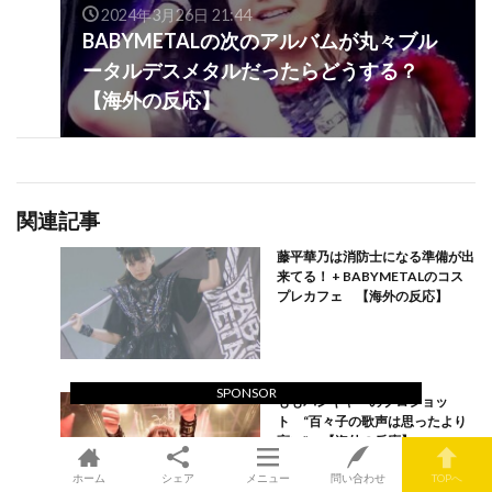
2024年3月26日 21:44
BABYMETALの次のアルバムが丸々ブル
ータルデスメタルだったらどうする？
【海外の反応】
関連記事
藤平華乃は消防士になる準備が出
来てる！ + BABYMETALのコス
プレカフェ 【海外の反応】
SPONSOR
ももバンギャーのプロショッ
ト “百々子の歌声は思ったより
高い” 【海外の反応】
ホーム
シェア
メニュー
問い合わせ
TOPへ