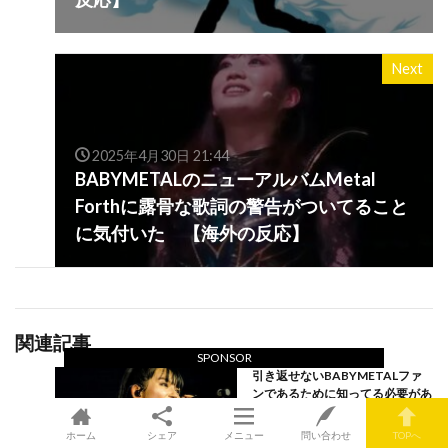
Next
2025年4月30日 21:44
BABYMETALのニューアルバムMetal
Forthに露骨な歌詞の警告がついてること
に気付いた 【海外の反応】
関連記事
SPONSOR
引き返せないBABYMETALファ
ンであるために知ってる必要があ
ることは？ 【海外の反応】
ホーム
シェア
メニュー
問い合わせ
TOPへ