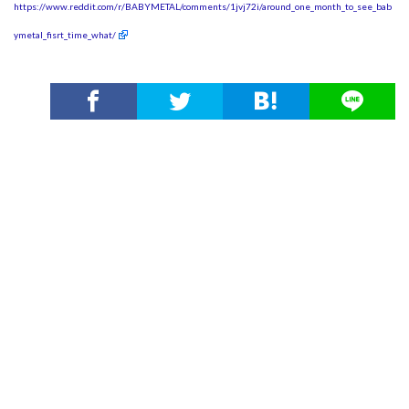
https://www.reddit.com/r/BABYMETAL/comments/1jvj72i/around_one_month_to_see_bab
ymetal_fisrt_time_what/