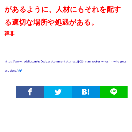
があるように、人材にもそれを配す
る適切な場所や処遇がある。
韓非
https://www.reddit.com/r/Dodgers/comments/1nrw1tj/26_man_roster_whos_in_who_gets_
snubbed/