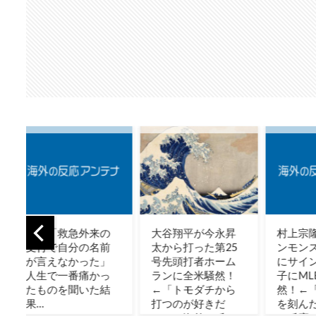
の
大谷翔平が今永昇
村上宗隆がグリー
【海
前
太から打った第25
ンモンスター内部
永昇
」
号先頭打者ホーム
にサインを残す様
訣は
っ
ランに全米騒然！
子にMLBファン騒
とイ
結
←「トモダチから
然！←「歴史に名
裂「
打つのが好きだ
を刻んだ」（海外
さが