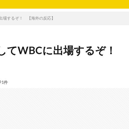
出場するぞ！ 【海外の反応】
してWBCに出場するぞ！
1件