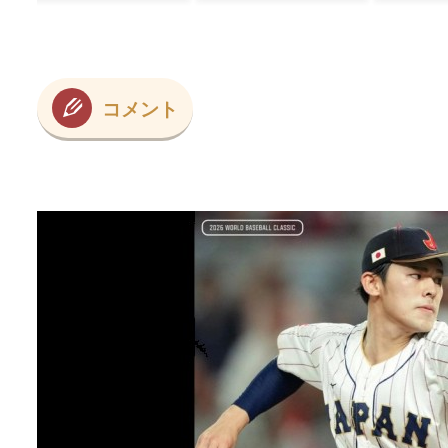
ね」（海外の反
の反応）
の？
応）
コメント