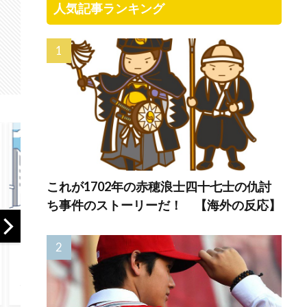
人気記事ランキング
これが1702年の赤穂浪士四十七士の仇討
ち事件のストーリーだ！ 【海外の反応】
海外「お前らにと
日本の中学生 vs リ
突進
ってのマジで笑え
バプールFCアカデ
跳び
る日本アニメ教え
ミー “ブルーロッ
が固
て」
クが上手くいき始
くな
めてるな” 【海外
映像
の反応】
応】