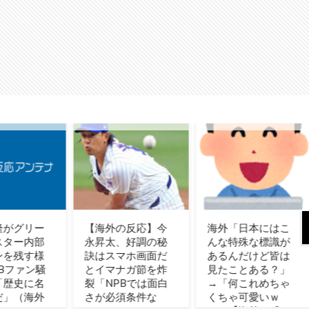
外の反応】今
海外「日本にはこ
日本で婚活する韓
太、好調の秘
んな特殊な標識が
国人男性が急増
スマホ画面だ
あるんだけど皆は
「日本の女性は優
マナガ節を炸
見たことある？」
しい」【タイ人の
NPBでは面白
→「何これめちゃ
反応】
必須条件な
くちゃ可愛いｗ