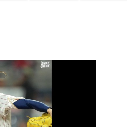
」
ｗ」【海外の反
応】