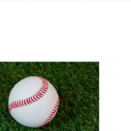
は・・・？【海外
の反応】