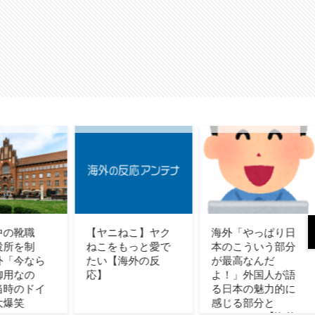
ニねこ】ヤク
海外「やっぱり日
Stray Kidsのカム
をもっと愛で
本のこういう部分
ックに世界が熱
【海外の反
が最高なんだ
狂！「This &
よ！」外国人が語
That」の革新性と
る日本の魅力的に
中毒性にファン歓
感じる部分と
喜