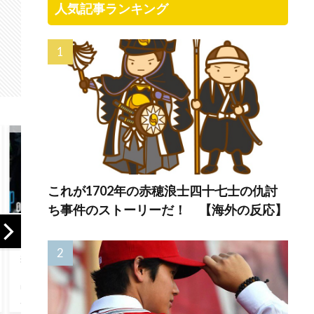
人気記事ランキング
これが1702年の赤穂浪士四十七士の仇討
ち事件のストーリーだ！ 【海外の反応】
バ
海外「日本は戦勝
英国人「安心感が
BAB
国なんだよ」 戦後
違う」冨安健洋、
Meta
の日本人の特別な
パレス移籍当日に
ース
生き様に各国から
デビュー！圧巻3連
年だ
称賛の声
続ブロックも披露
の反
で現地サポが気づ