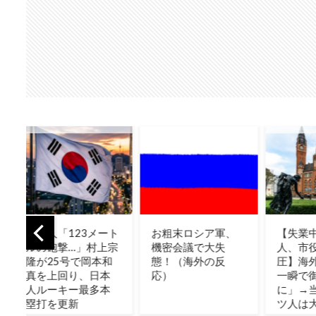
ト
お粗末ロシア軍、
【失業中の靴職
【ヤ
宗
機密会議で大失
人、市役所を制
ねこ
和
態！（海外の反
圧】海外「今なら
たい
本
応）
一瞬で御用なの
応】
本
に」→当時のドイ
ツ人は大爆笑