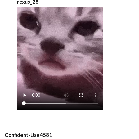
rexus_28
Confident-Use4581