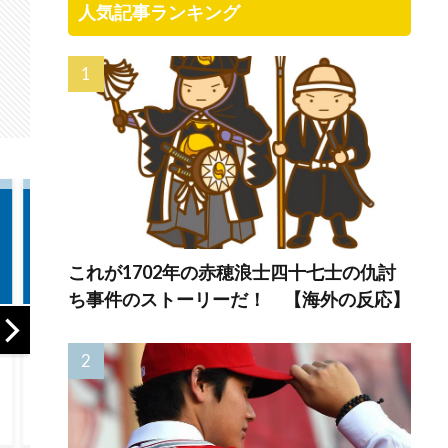
人気記事ランキング
これが1702年の赤穂浪士四十七士の仇討
ち事件のストーリーだ！ 【海外の反応】
【GAME】「任天
中国人「サッカー
海外
堂」の熊本地震被
W杯の日本戦で、
た…
災者支援策が物
何回も映っていた
ね 第
議！海外ファン
この女性は一体
「神対応」「金額
誰？」 中国人
が少ない…」
「なんという上品