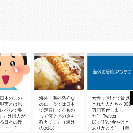
「海外発祥な
女性：“熊本で被災
軽飛行機が屋根す
、今では日本
された人たちへ300
れすれを抜けて飛
着してるもの
万円寄付しまし
行場へ、車輪を出
何？その逆も
た” Twitter
さないまま胴体着
て！」（海外
民：“汚い金やけど
陸「これよりひど
応）
ありがとう” 【海
い着陸なら山ほど