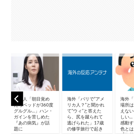
め
海外「パリで”アメ
海外「日本のこの
海外
度
リカ人？”と聞かれ
場所は現実とは思
のに
・
て”ウィ”と答えた
えないレベルで美
で定
た
ら、尻を蹴られて
しい…！」外国人が
って
話
逃げられた」17歳
感動する日本の景
教え
の修学旅行で起き
色とは・・・？
の反