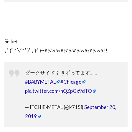
Sishet
｡ﾟ(ﾟ^∀^ﾟ)ﾟ｡ｷﾞｬｰﾊｯﾊｯﾊｯﾊｯﾊｯﾊﾊｯﾊｯﾊｯﾊｯﾊｯﾊ !!
ダークサイド引きずってます。。
#BABYMETAL
#Chicago
pic.twitter.com/hQZpGx9dTO
— ITCHIE-METAL (@k715i)
September 20,
2019