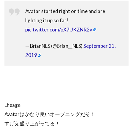
Avatar started right on time and are
lighting it up so far!
pic.twitter.com/pX7UKZNR2v
— BrianNLS (@Brian__NLS)
September 21,
2019
Lheage
Avatarはかなり良いオープニングだぞ！
すげえ盛り上がってる！