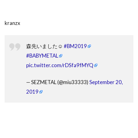
kranzx
森先いました☺️
#BM2019
#BABYMETAL
pic.twitter.com/rDSfa9fMYQ
— SEZMETAL (@miu33333)
September 20,
2019