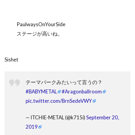
PaulwaysOnYourSide
ステージが高いね。
Sishet
テーマパークみたいって言うの？
#BABYMETAL
#Aragonballroom
pic.twitter.com/BrnSedeVWY
— ITCHIE-METAL (@k715i)
September 20,
2019