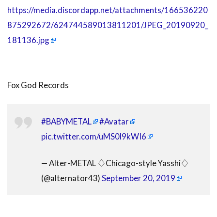
https://media.discordapp.net/attachments/166536220
875292672/624744589013811201/JPEG_20190920_
181136.jpg
Fox God Records
#BABYMETAL
#Avatar
pic.twitter.com/uMS0l9kWI6
— Alter-METAL ♢Chicago-style Yasshi♢
(@alternator43)
September 20, 2019