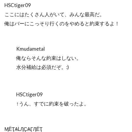
HSCtiger09
ここにはたくさん人がいて、みんな最高だ。
俺はバーにこっそり行くのをやめると約束するよ！
Kmudametal
俺ならそんな約束はしない。
水分補給は必須だぞ。:)
HSCtiger09
↑うん、すでに約束を破ったよ。
ӍЁҬѦLӅҪѦӶӅЁҬ