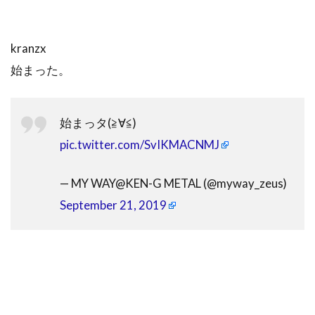
kranzx
始まった。
始まっタ(≧∀≦)
pic.twitter.com/SvIKMACNMJ
— MY WAY@KEN-G METAL (@myway_zeus)
September 21, 2019