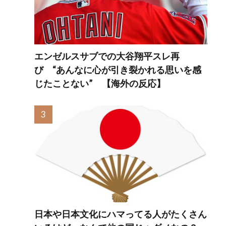
るん
エンゼルスサブでの大谷翔平スレ再
び “あんなに心が引き裂かれる思いを感
じたことない” 【海外の反応】
日本や日本文化にハマってる人がたくさん