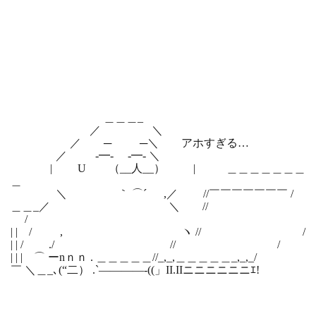
＿＿＿_
／ ＼
／ ─ ─＼ アホすぎる…
／ -━- -━- ＼
| U （__人__） | ＿＿＿＿＿＿＿
＿
＼ ｀ ⌒´ ,／ //￣￣￣￣￣￣￣ /
＿＿_／ ＼ //
/
| | / , ヽ // /
| | / ./ // /
| | | ⌒ ーnｎｎ . ＿＿＿＿＿//_,_,＿＿＿＿＿_,_,_/
￣ ＼＿_､(“二） .`――――-((」II.IIニニニニニニｴ!