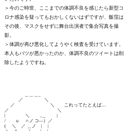
＞今のご時世、ここまでの体調不良を感じたら新型コ
ロナ感染を疑ってもおかしくないはずですが、飯窪は
その後、マスクをせずに舞台出演者で集合写真を撮
影。
＞体調が再び悪化してようやく検査を受けています。
本人もバツが悪かったのか、体調不良のツイートは削
除したようですね。
＿＿＿_
／ ＼
／ ＼ これってたとえば…
／ ＼
| ＼ ,＿ |
/ ｕ ∩ノ ⊃―）／
( ＼ ／ ＿ノ | |