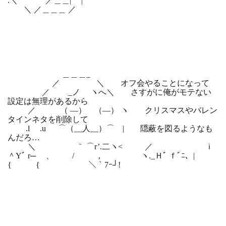
.＼ “ ／＿＿| |
＼ ／＿＿＿ ／
＿＿＿_
／ ＼ オフ会やることになって
／ _ノ ヽへ＼ さすがに俺がモテない
設定は無理があるから
／ （ ―） （―） ヽ クリスマスやバレン
タインネタを削除して
.l .u ⌒（__人__）⌒ | 隠蔽を図るようなも
んだろ…
＼ ｀ ⌒r’.二ヽ< ／ ｉ
＾Yﾞ r─ ゝ、 / , ヽ._Ｈﾞ ｆﾞﾆ、|
{ { ＼｀7ｰ┘!