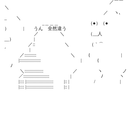
／￣￣
＼
／ ヽ､
_ ＼
_＿＿＿ （●）（●
） | うん 全然違う
／ ＼ （__人
__） |
／:: ＼ （｀⌒
´ |
／:::::::::: ＼ { |
|:::::::::::::::::: | {
ﾉ
＼:::::::::::::::: ／ ヽ ノ
／:::::::::::::::::::::: | ﾉ ヽ
|:::: |::::::::::::::::::::::: |:: | / |
|:::: |::::::::::::::::::::::: |:: |