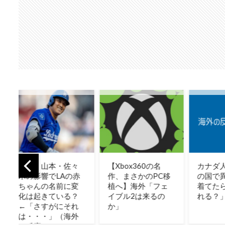
【Xbox360の名
カナダ人「お前ら
【GA
作、まさかのPC移
の国で異性の服を
の買収
植へ】海外「フェ
着てたらどう思わ
減計画
イブル2は来るの
れる？」
外ゲー
か」
間ずっ
てた」