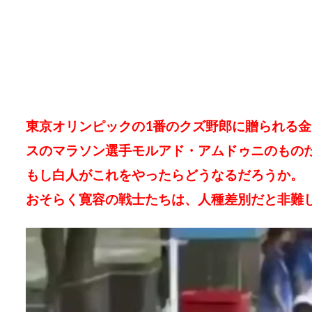
東京オリンピックの1番のクズ野郎に贈られる
スのマラソン選手モルアド・アムドゥニのもの
もし白人がこれをやったらどうなるだろうか。
おそらく寛容の戦士たちは、人種差別だと非難
動
画
プ