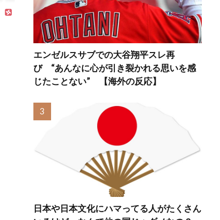
ていた
スイー
LAD 6
外の反
エンゼルスサブでの大谷翔平スレ再
び “あんなに心が引き裂かれる思いを感
じたことない” 【海外の反応】
日本や日本文化にハマってる人がたくさん