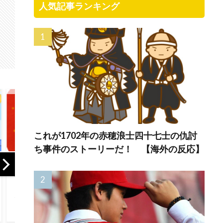
人気記事ランキング
これが1702年の赤穂浪士四十七士の仇討
ち事件のストーリーだ！ 【海外の反応】
海外「これが文明
「席を立たずに、
「翔平
か！」日本に比べ
わずらわしいコマ
ったぞ
て超石器時代だっ
ーシャルを黙らせ
が今永
た英国に海外が大
られます」1955年
頭打者
騒ぎ
のテレビリモコン
マルチH
には引き金が付い
打点も