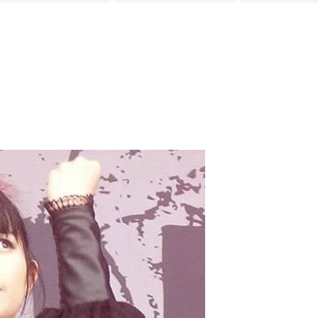
からな」「ゲーム
のUIは優れてるの
に不思議」