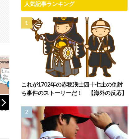
人気記事ランキング
これが1702年の赤穂浪士四十七士の仇討
ち事件のストーリーだ！ 【海外の反応】
翔平』効果
北朝鮮が弾道ミサ
韓国人「韓国に10
ャースの昨
イル発射！←「日
年間の出場権剥奪
益が10億ド
本は慣れてきてい
や過去ワールドカ
破した事が
る」（海外の反
ップ、オリンピッ
に（海外の
応）
ク予選の記録削除
を要求するFIFA公