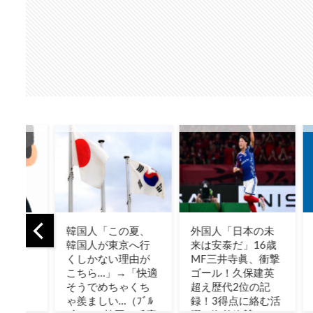
ッキョクグマ
海外「PCAが
【世界】シンプル
りに現れたと
MVP」岡本vs鈴木
な問い【ポーラン
誰でも逃げ込
の日本人対決はカ
ドボール】
ように」北緯
ブスの劇的サヨナ
度の町が家も車
ラ勝利！（海外の
をかけない理
反応）