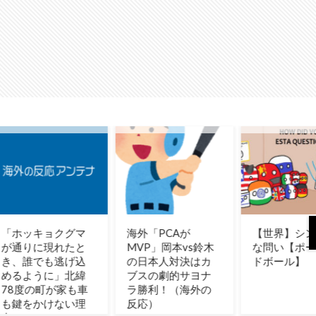
【海外の反応】日
「君は彼の親じゃ
『大谷
本のウェブサイト
ない」と10年言わ
でドジ
って質の低いもの
れ続けた妻、ある
年の収
が多い気がする →
日から薬の管理も
ルを突
「日本のIT業界は
着替えの声かけも
明らか
色々と問題がある
やめた
反応）