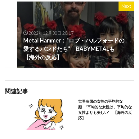
Next
2022年12月30日 20:17
Metal Hammer：“ロブ・ハルフォードの
愛するバンドたち” BABYMETALも
【海外の反応】
関連記事
世界各国の女性の平均的な
顔 “平均的な女性は、平均的な
女性よりも美しい” 【海外の反
応】