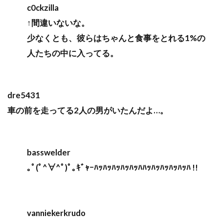
c0ckzilla
↑間違いないな。
少なくとも、彼らはちゃんと食事をとれる1%の
人たちの中に入ってる。
dre5431
車の前を走ってる2人の男がいたんだよ…。
basswelder
｡ﾟ(ﾟ^∀^ﾟ)ﾟ｡ｷﾞｬｰﾊｯﾊｯﾊｯﾊｯﾊｯﾊﾊｯﾊｯﾊｯﾊｯﾊｯﾊ !!
vanniekerkrudo