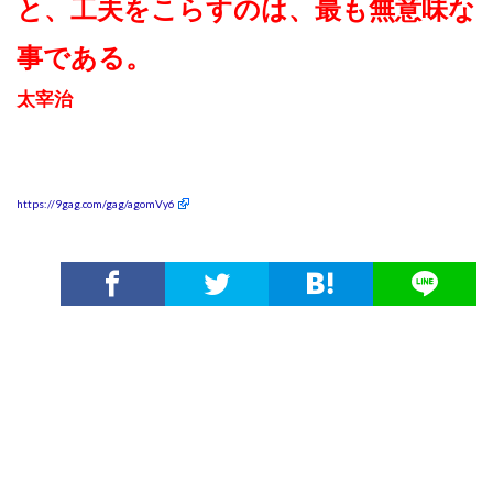
と、工夫をこらすのは、最も無意味な
事である。
太宰治
https://9gag.com/gag/agomVy6