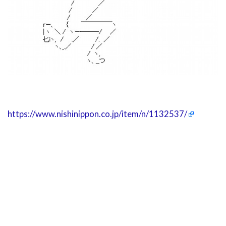
https://www.nishinippon.co.jp/item/n/1132537/