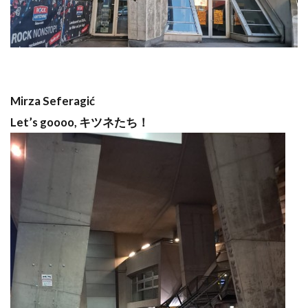
Mirza Seferagić
Let’s goooo, キツネたち！