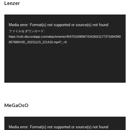
Lenzer
動
Media error: Format(s) not supported or source(s) not found
画
ファイルをダウンロード:
プ
https://cdn.discordapp.com/attachments/454701008967434260/1177371694390
857889/VID_20231123_221416.mp4?_=6
レ
ー
ヤ
ー
MeGaOsO
動
Media error: Format(s) not supported or source(s) not found