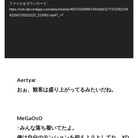
画
ファイルをダウンロード:
プ
https://cdn.discordapp.com/attachments/454701008967434260/1177372081294
422067/20231123_215952.mp4?_=7
レ
ー
ヤ
ー
Aertyar
おぉ、観客は盛り上がってるみたいだね。
MeGaOsO
↑みんな落ち着いてたよ。
俺は自分のテンションを抑えようとしてた。XD