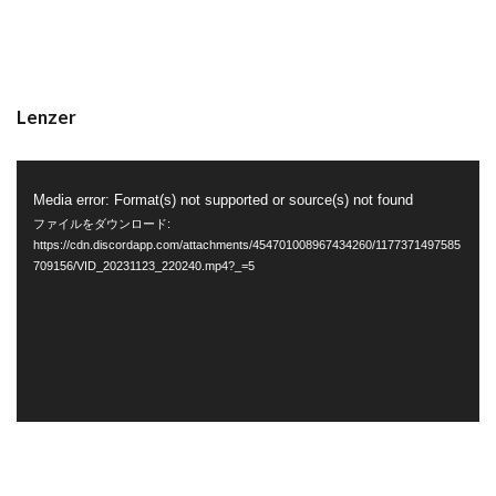
Lenzer
動
Media error: Format(s) not supported or source(s) not found
画
ファイルをダウンロード:
プ
https://cdn.discordapp.com/attachments/454701008967434260/1177371497585
709156/VID_20231123_220240.mp4?_=5
レ
ー
ヤ
ー