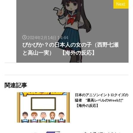
Next
2024年2月14日 14:44
ぴかぴか？の日本人の女の子（西野七瀬
と高山一実） 【海外の反応】
関連記事
日本のアニソンイントロクイズの
猛者 “最高レベルのWeebだ”
【海外の反応】