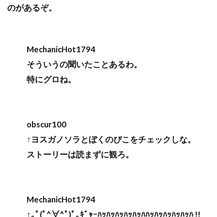
のがあるぞ。
MechanicHot1794
そういうの聞いたことあるわ。
特にグロね。
obscur100
↑ヨスガノソラとぼくのぴこをチェックしな。
ストーリーは読まずに観ろ。
MechanicHot1794
↑｡ﾟ(ﾟ^∀^ﾟ)ﾟ｡ｷﾞｬｰﾊｯﾊｯﾊｯﾊｯﾊｯﾊﾊｯﾊｯﾊｯﾊｯﾊｯﾊ !!