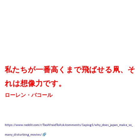
私たちが一番高くまで飛ばせる凧、そ
れは想像力です。
ローレン・バコール
https://www.reddit.com/r/TooAfraidToAsk/comments/1apixg1/why_does_japan_make_so_
many_disturbing_movies/