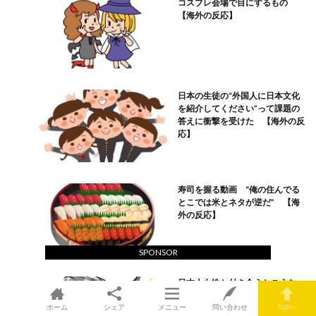
コスプレ会場で目にするもの
【海外の反応】
日本の生徒の“外国人に日本文化
を紹介してください”って課題の
答えに衝撃を受けた 【海外の反
応】
寿司を握る動画 “俺の住んでる
とこでは米とネタが逆だ” 【海
外の反応】
SPONSOR
日本人女性と付き合うとこうな
る！ “俺はお小遣いを貰うため
に働くの？” 【海外の反応】
ホーム
シェア
メニュー
問い合わせ
TOPへ