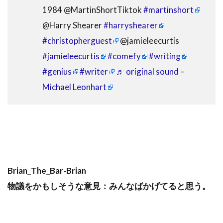
1984 @MartinShortTiktok
#martinshort
@Harry Shearer
#harryshearer
#christopherguest
@jamieleecurtis
#jamieleecurtis
#comefy
#writing
#genius
#writer
♬ original sound –
Michael Leonhart
Brian_The_Bar-Brian
物議をかもしそうな意見：みんなばかげてると思う。