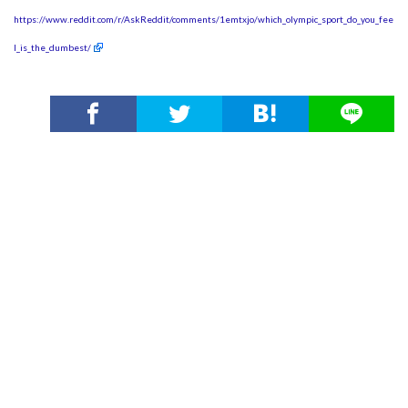
https://www.reddit.com/r/AskReddit/comments/1emtxjo/which_olympic_sport_do_you_fee
l_is_the_dumbest/