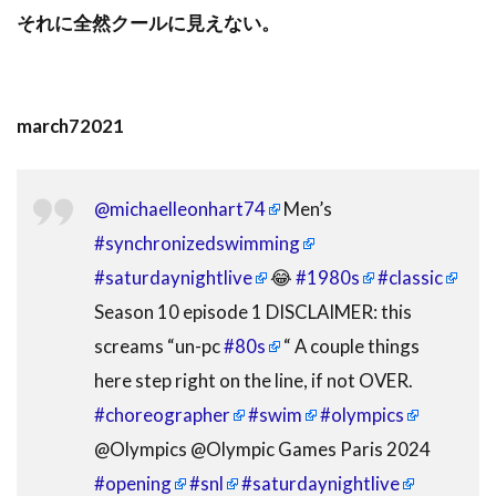
それに全然クールに見えない。
march72021
@michaelleonhart74
Men’s
#synchronizedswimming
#saturdaynightlive
😂
#1980s
#classic
Season 10 episode 1 DISCLAIMER: this
screams “un-pc
#80s
“ A couple things
here step right on the line, if not OVER.
#choreographer
#swim
#olympics
@Olympics @Olympic Games Paris 2024
#opening
#snl
#saturdaynightlive