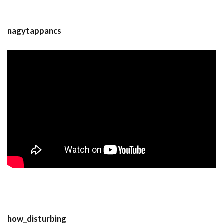
nagytappancs
how_disturbing