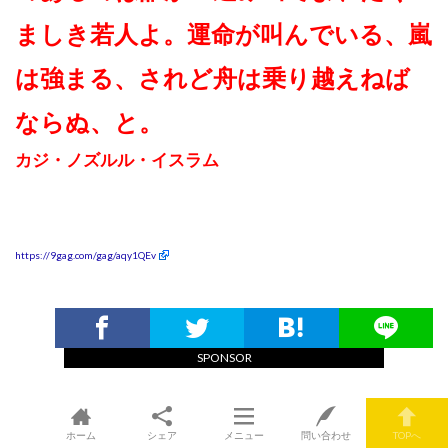
ましき若人よ。運命が叫んでいる、嵐
は強まる、されど舟は乗り越えねば
ならぬ、と。
カジ・ノズルル・イスラム
https://9gag.com/gag/aqy1QEv
SPONSOR
ホーム
シェア
メニュー
問い合わせ
TOPへ