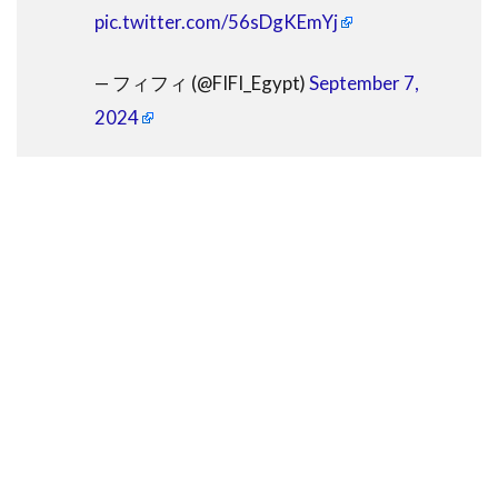
pic.twitter.com/56sDgKEmYj
— フィフィ (@FIFI_Egypt)
September 7,
2024