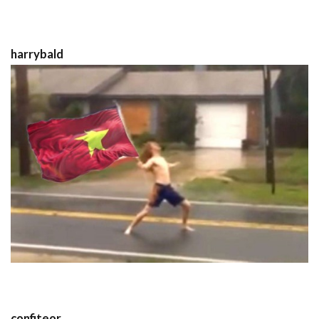
harrybald
confiteor