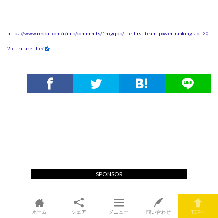
https://www.reddit.com/r/mlb/comments/1hxgqbb/the_first_team_power_rankings_of_20
25_feature_the/
SPONSOR
ホーム
シェア
メニュー
問い合わせ
TOPへ